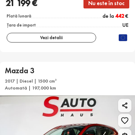
21 199 €
Nu este în stoc
de la
442
€
Plată lunară
UE
Țara de import
Vezi detalii
Mazda 3
2017 | Diesel | 1500 cm
3
Automată | 197,000 km