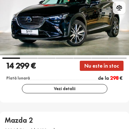
14 299 €
Nu este în stoc
de la
298
€
Plată lunară
Vezi detalii
Mazda 2
3