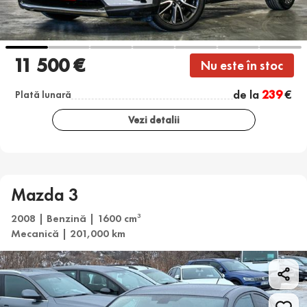
11 500 €
Nu este în stoc
de la
239
€
Plată lunară
Vezi detalii
Mazda 3
2008 | Benzină | 1600 cm
3
Mecanică | 201,000 km