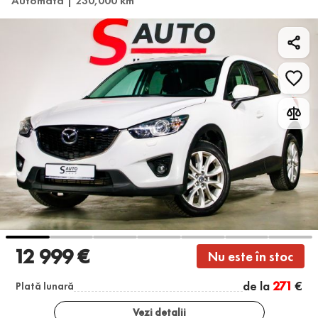
Automată | 230,000 km
12 999 €
Nu este în stoc
de la
271
€
Plată lunară
Vezi detalii