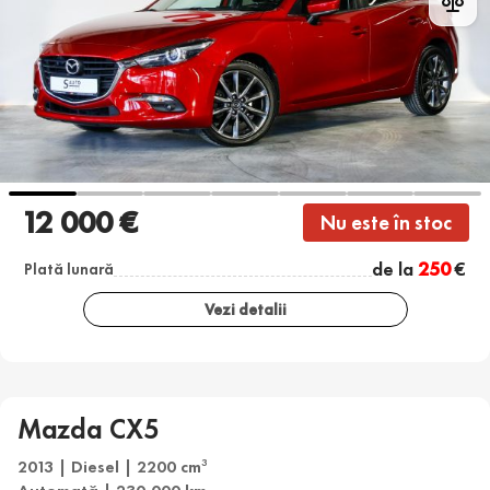
12 000 €
Nu este în stoc
de la
250
€
Plată lunară
Vezi detalii
Mazda CX5
2013 | Diesel | 2200 cm
3