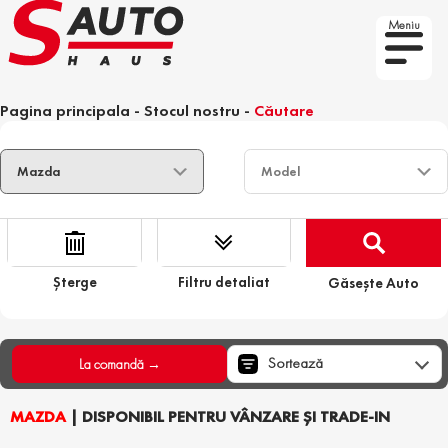
Meniu
Pagina principala
-
Stocul nostru
-
Căutare
Șterge
Filtru detaliat
Găsește Auto
Sortează
La comandă →
MAZDA
| DISPONIBIL PENTRU VÂNZARE ȘI TRADE-IN