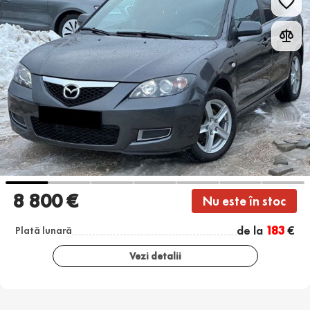
8 800 €
Nu este în stoc
de la
183
€
Plată lunară
Vezi detalii