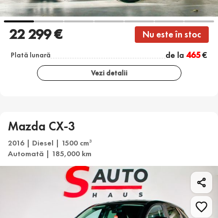
22 299 €
Nu este în stoc
de la
465
€
Plată lunară
Vezi detalii
Mazda CX-3
2016 | Diesel | 1500 cm
3
Automată | 185,000 km