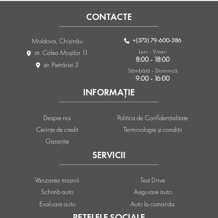
CONTACTE
+(373) 79-600-386
Moldova, Chişinău
Luni - Vineri
str. Calea Moşilor 11
8:00 - 18:00
str. Pietrăriei 3
Sâmbătă - Duminică
9:00 - 16:00
INFORMAȚIE
Despre noi
Politica de Confidențialitate
Cerințe de credit
Terminologie și condiții
Garanție
SERVICII
Vânzarea mașinii
Test Drive
Schimb auto
Asigurare auto
Evaluare auto
Auto la comanda
REȚELELE SOCIALE