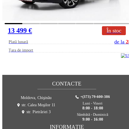
13 499 €
În stoc
de la
2
Plată lunară
Țara de import
CONTACTE
+(373) 79-600-386
Moldova, Chişinău
Luni - Vineri
str. Calea Moşilor 11
8:00 - 18:00
str. Pietrăriei 3
Sâmbătă - Duminică
9:00 - 16:00
INFORMAȚIE