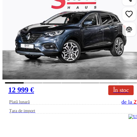
12 999 €
În stoc
de la
2
Plată lunară
Țara de import