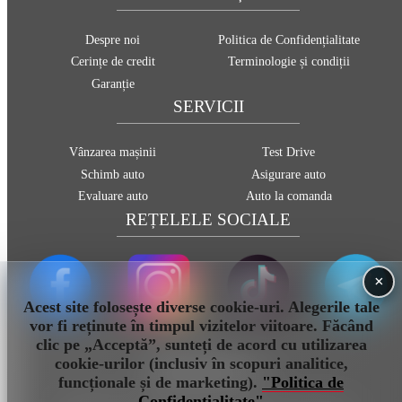
Despre noi
Politica de Confidențialitate
Cerințe de credit
Terminologie și condiții
Garanție
SERVICII
Vânzarea mașinii
Test Drive
Schimb auto
Asigurare auto
Evaluare auto
Auto la comanda
REȚELELE SOCIALE
×
Acest site folosește diverse cookie-uri. Alegerile tale
vor fi reținute în timpul vizitelor viitoare. Făcând
clic pe „Acceptă”, sunteți de acord cu utilizarea
cookie-urilor (inclusiv în scopuri analitice,
info@sauto.md
funcționale și de marketing).
"Politica de
Confidențialitate"