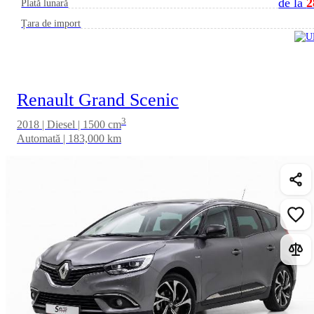
de la
2
Plată lunară
Țara de import
Renault Grand Scenic
3
2018 | Diesel | 1500 cm
Automată | 183,000 km