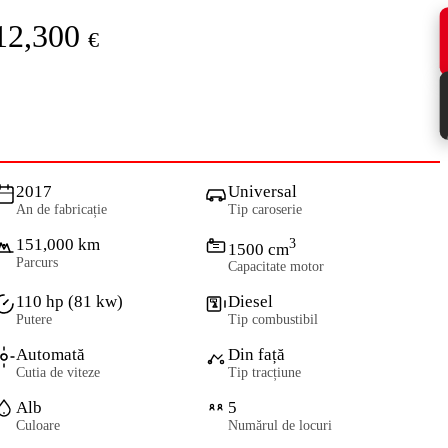
12,300
€
2017
Universal
An de fabricație
Tip caroserie
151,000 km
3
1500 cm
Parcurs
Capacitate motor
110 hp (81 kw)
Diesel
Putere
Tip combustibil
Automată
Din față
Cutia de viteze
Tip tracțiune
Alb
5
Culoare
Numărul de locuri