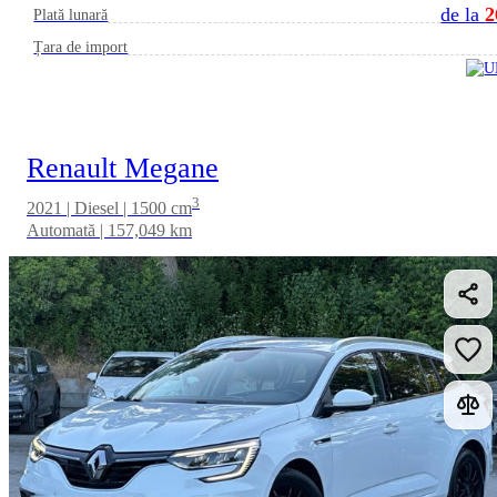
de la
2
Plată lunară
Țara de import
Renault Megane
3
2021 | Diesel | 1500 cm
Automată | 157,049 km