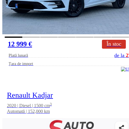
12 999 €
În stoc
de la
2
Plată lunară
Țara de import
Renault Kadjar
3
2020 | Diesel | 1500 cm
Automată | 152,000 km