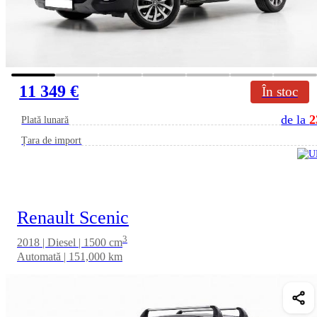
11 349 €
În stoc
de la
2
Plată lunară
Țara de import
Renault Scenic
3
2018 | Diesel | 1500 cm
Automată | 151,000 km