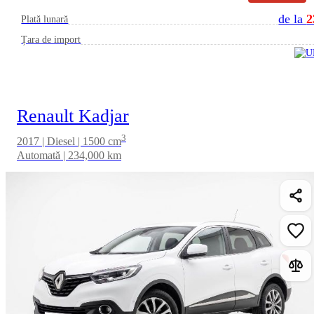
de la
2
Plată lunară
Țara de import
Renault Kadjar
3
2017 | Diesel | 1500 cm
Automată | 234,000 km