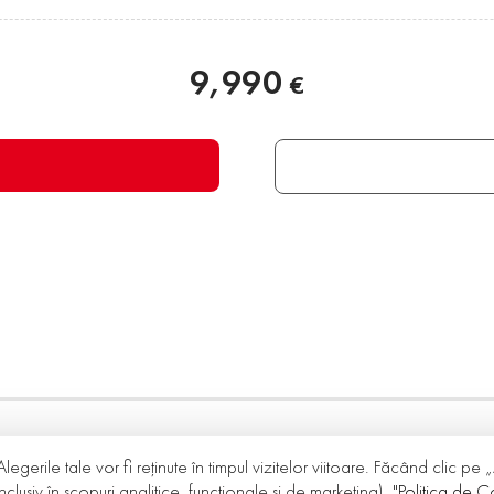
9,990
€
Alegerile tale vor fi reținute în timpul vizitelor viitoare. Făcând clic pe
nclusiv în scopuri analitice, funcționale și de marketing).
"Politica de Co