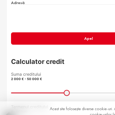
Adresă
Apel
Calculator credit
Suma creditului
2 000 € - 50 000 €
Termenul creditului
Acest site folosește diverse cookie-uri. 
6 - 60 luni
cookie-urilor (i