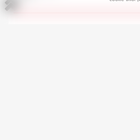
Toate Ford Seria Fiesta în s
AUTOMOBILE LA PREȚ SIMILAR
Ford Fiesta
3
2019 | Benzină | 1000 cm
Automată | 96,137 km