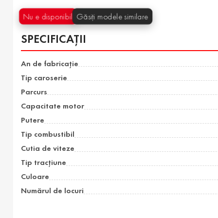
Nu e disponibil
Găsiți modele similare
SPECIFICAȚII
An de fabricație
Tip caroserie
Parcurs
Capacitate motor
Putere
Tip combustibil
Cutia de viteze
Tip tracțiune
Culoare
Numărul de locuri