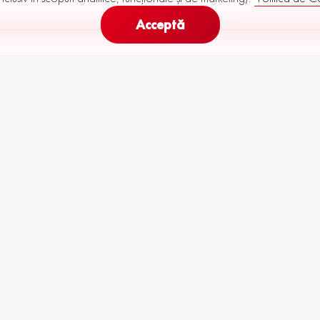
Acceptă
208
287
Rata Lunară (
60
luni)
de la
până la
€
toc
To
R114-M29-P10