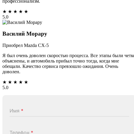
профессионализм.
★
★
★
★
★
5.0
Василий Морару
Приобрел Mazda CX-5
Я был очень доволен скоростью процесса. Все этапы были четк
объяснены, и автомобиль прибыл точно тогда, когда мне
обещали. Качество сервиса превзошло ожидания. Очень
доволен.
★
★
★
★
★
5.0
Имя
*
Телефон
*