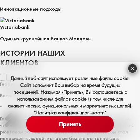
Инновационные подходы
Victoriabank
Один из крупнейших банков Молдовы
ИСТОРИИ НАШИХ
КЛИЕНТОВ
×
Данный веб-сайт использует различные файлы cookie.
Георгий Грозаву
Сайт запомнит Ваш выбор на время будущих
посещений. Нажимая «Принять», Вы соглашаетесь с
Бетонщик из Чоканы
использованием файлов cookie (в том числе для
аналитических, функциональных и маркетинговых целей).
"
"Политика конфиденциальности"
Георгий всегда говорил: «Счастье не в машине. А в том,
Принять
что не нужно ездить на работу с тремя пересадками и с
рюкзаком за спиной». Сначала он терпел. Потом стал
ненавидеть людей, которые без стыда толпятся в