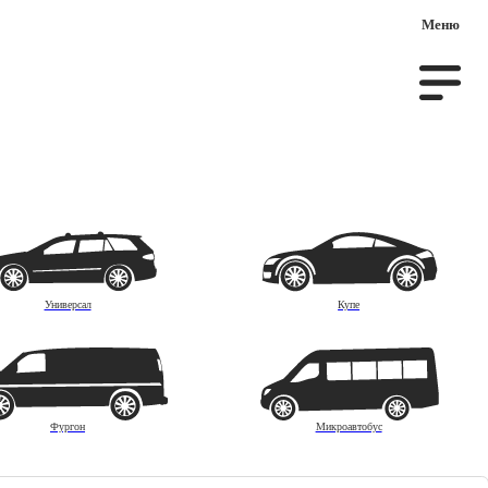
Меню
Доступные
30.148
предложения
вто на заказ
Универсал
Купе
Фургон
Микроавтобус