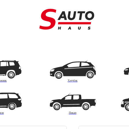
сная доставка
Обмен авто
А
ожник
Хэтчбэк
вэн
Пикап