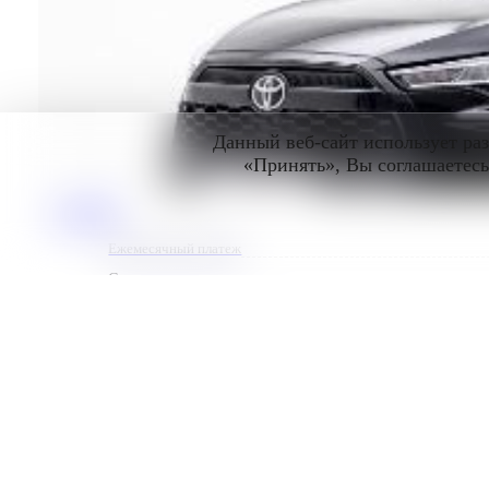
Данный веб-сайт использует ра
«Принять», Вы соглашаетесь
23 499 €
Ежемесячный платеж
Страна импорта
Deepal S07
3
2025 | Plug-in Гибрид | 1600 см
Автомат | 20 км