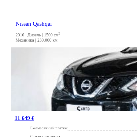
Nissan Qashqai
3
2016 | Дизель | 1500 см
Механика | 239,000 км
11 649 €
Ежемесячный платеж
Страна импорта