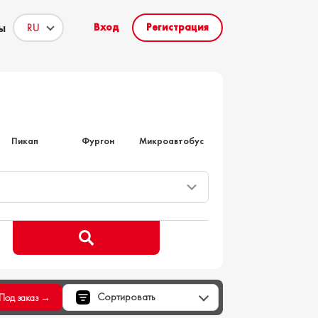
ы
Вход
Регистрация
то на заказ
Пикап
Фургон
Микроавтобус
Сортировать
Под заказ →