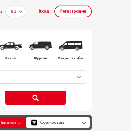
ы
Вход
Регистрация
то на заказ
Пикап
Фургон
Микроавтобус
Сортировать
Под заказ →