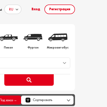
ы
Вход
Регистрация
то на заказ
Пикап
Фургон
Микроавтобус
Сортировать
Под заказ →