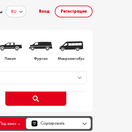
ы
Вход
Регистрация
то на заказ
Пикап
Фургон
Микроавтобус
Сортировать
Под заказ →