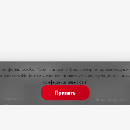
ные файлы cookie. Сайт запомнит Ваш выбор на время будущи
ИНФОРМАЦИЯ
К
йлов cookie (в том числе для аналитических, функциональных 
конфиденциальности"
Молдова, Кишинев
О Нас
Политика
конфиденциальности
Принять
ул. Каля Мошилор 1
Требования по
кредитованию
Терминология и условия
ул. Пьетрэрией 3
Гарантия
ИМПОРТ И ПРОДАЖА АВТОМОБИЛЕЙ ИЗ ЕВРОПЫ