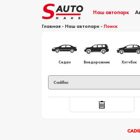
Наш автопарк
А
Главная
-
Наш автопарк
-
Поиск
Калькулятор растаможки
Седан
Внедорожник
Хэтчбэк
CADI