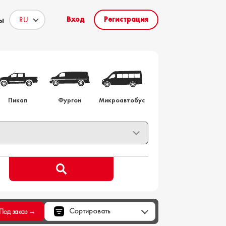
ы
Вход
Регистрация
то на заказ
Пикап
Фургон
Микроавтобус
Сортировать
Под заказ →