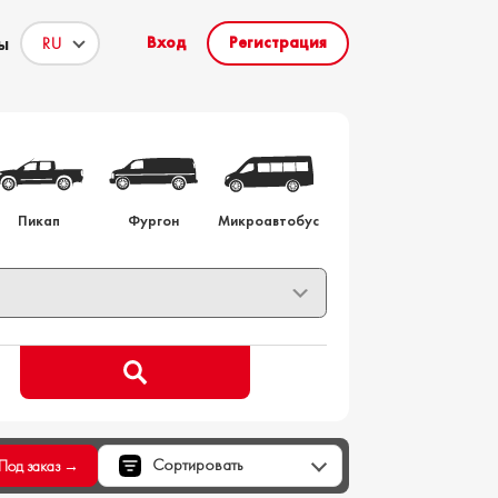
ы
Вход
Регистрация
то на заказ
Пикап
Фургон
Микроавтобус
Сортировать
Под заказ →