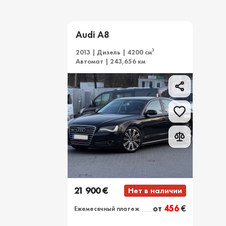
Audi A8
3
2013 | Дизель | 4200 см
Автомат | 243,656 км
21 900 €
Нет в наличии
от
456
€
Ежемесячный платеж