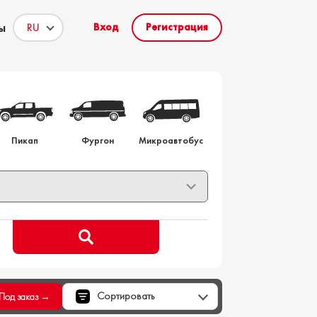
ы
Вход
Регистрация
то на заказ
Пикап
Фургон
Микроавтобус
Сортировать
Под заказ →