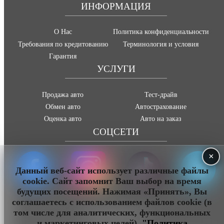
ИНФОРМАЦИЯ
О Нас
Политика конфиденциальности
Требования по кредитованию
Терминология и условия
Гарантия
УСЛУГИ
Продажа авто
Тест-драйв
Обмен авто
Автострахование
Оценка авто
Авто на заказ
СОЦСЕТИ
×
Данный веб-сайт использует различные файлы
cookie. Сайт запомнит Ваш выбор на время
будущих посещений. Нажимая «Принять», Вы
соглашаетесь с использованием файлов cookie (в
том числе для аналитических, функциональных
info@sauto.md
и маркетинговых целей).
"Политика