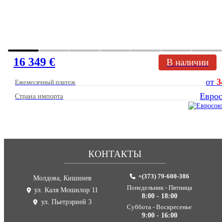
16 349 €
В наличии
от
3
Ежемесячный платеж
Евро
Страна импорта
КОНТАКТЫ
+(373) 79-600-386
Молдова, Кишинев
Понедельник - Пятница
ул. Каля Мошилор 11
8:00 - 18:00
ул. Пьетрэрией 3
Суббота - Воскресенье
9:00 - 16:00