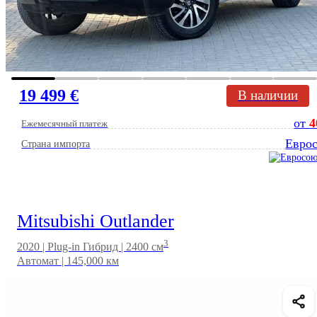
19 499 €
В наличии
от
4
Ежемесячный платеж
Евро
Страна импорта
Mitsubishi Outlander
3
2020 | Plug-in Гибрид | 2400 см
Автомат | 145,000 км