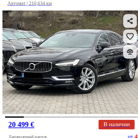
Автомат | 210,634 км
20 499 €
В наличии
от
4
Ежемесячный платеж