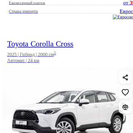
от
3
Ежемесячный платеж
Евро
Страна импорта
Toyota Corolla Cross
3
2025 | Гибрид | 2000 см
Автомат | 24 км