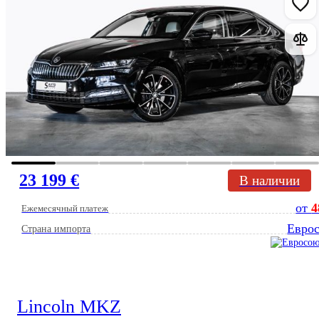
23 199 €
В наличии
от
4
Ежемесячный платеж
Евро
Страна импорта
Lincoln MKZ