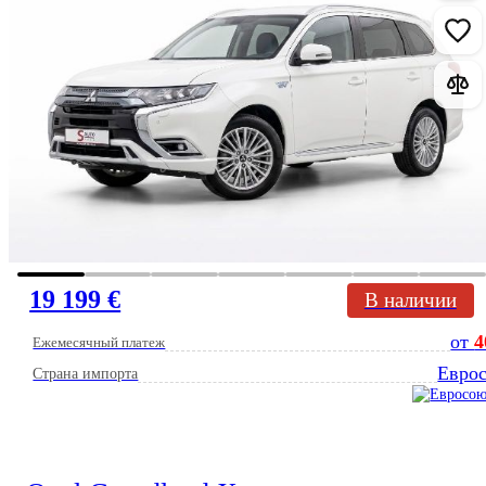
19 199 €
В наличии
от
4
Ежемесячный платеж
Евро
Страна импорта