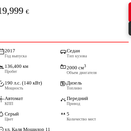
19,999
€
2017
Седан
Год выпуска
Тип кузова
136,400 км
3
2000 см
Пробег
Объем двигателя
190 л.с. (140 кВт)
Дизель
Мощность
Топливо
Автомат
Передний
КПП
Привод
Серый
5
Цвет
Количество мест
ул. Каля Мошилор 11