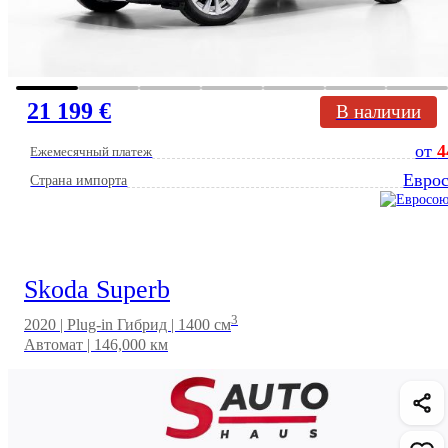
21 199 €
В наличии
от
4
Ежемесячный платеж
Евро
Страна импорта
Skoda Superb
3
2020 | Plug-in Гибрид | 1400 см
Автомат | 146,000 км