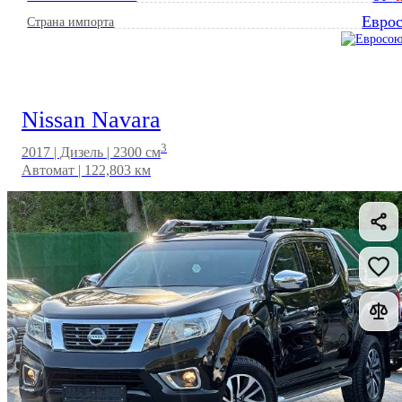
Евро
Страна импорта
Nissan Navara
3
2017 | Дизель | 2300 см
Автомат | 122,803 км