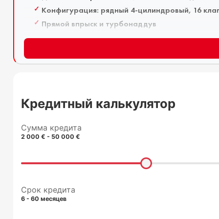
Конфигурация: рядный 4-цилиндровый, 16 кла
Прямой впрыск и турбонаддув
Цепь ГРМ
Экологический класс: Евро 6
Степень сжатия: около 15.5:1
Масло / Расходники
Спецификация масла: Ford WSS-M2C913-D или 
Кредитный калькулятор
Объем масла с фильтром: около 4.3 литра
Интервал замены масла: 15000 км или 1 год
Сумма кредита
2 000 € - 50 000 €
Тип охлаждающей жидкости: антифриз на осно
Объем системы охлаждения: около 7 литров
Детали подвески
Передняя: стойки McPherson с пружинами и ст
Срок кредита
6 - 60 месяцев
Задняя: полузависимая с поперечными рычага
Передний и задний стабилизатор