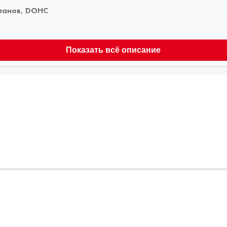
панов, DOHC
Показать всё описание
аналог 5W-30
ве этиленгликоля
абилизатором
ми