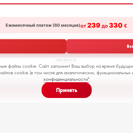
239
330
Ежемесячный платеж (
60
месяцев)
от
до
€
ором
Вс
R70-M0-P10
ные файлы cookie. Сайт запомнит Ваш выбор на время будущи
 регламенту
йлов cookie (в том числе для аналитических, функциональных 
конфиденциальности"
Принять
у