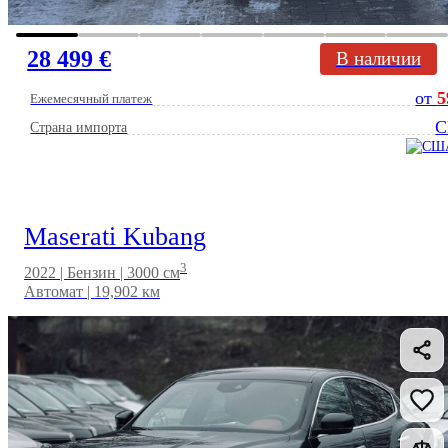
28 499 €
В наличии
от
5
Ежемесячный платеж
Страна импорта
Maserati Kubang
3
2022 | Бензин | 3000 см
Автомат | 19,902 км