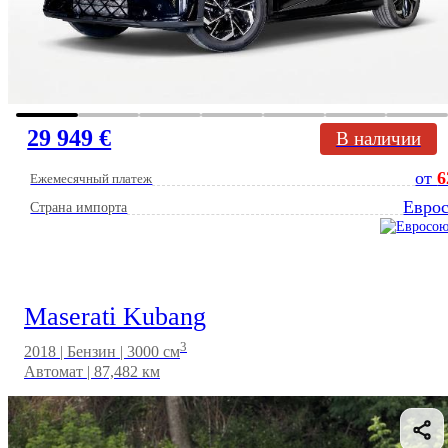
29 949 €
В наличии
от
6
Ежемесячный платеж
Евро
Страна импорта
Maserati Kubang
3
2018 | Бензин | 3000 см
Автомат | 87,482 км