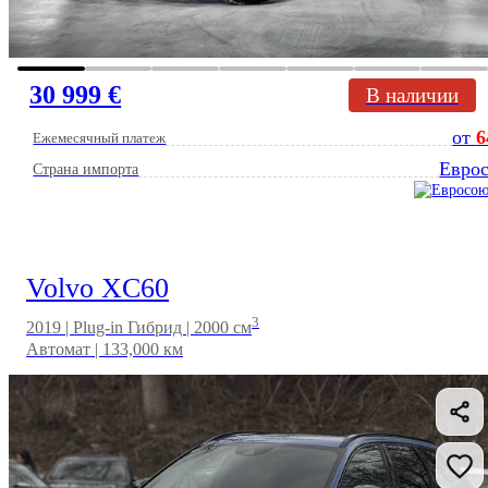
30 999 €
В наличии
от
6
Ежемесячный платеж
Евро
Страна импорта
Volvo XC60
3
2019 | Plug-in Гибрид | 2000 см
Автомат | 133,000 км