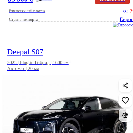
от
7
Ежемесячный платеж
Евро
Страна импорта
Deepal S07
3
2025 | Plug-in Гибрид | 1600 см
Автомат | 20 км