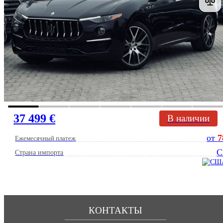
37 499 €
В наличии
от
7
Ежемесячный платеж
Страна импорта
КОНТАКТЫ