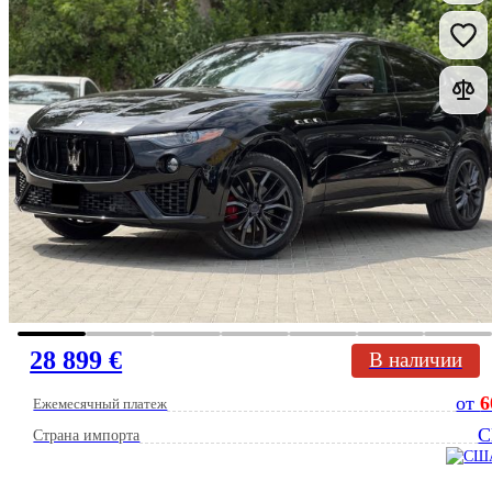
28 899 €
В наличии
от
6
Ежемесячный платеж
Страна импорта