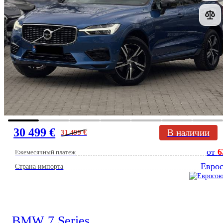
30 499 €
В наличии
31 499
€
от
6
Ежемесячный платеж
Евро
Страна импорта
BMW 7 Series