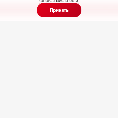
конфиденциальности"
Принять
139
192
Ежемесячный платеж (
60
месяцев)
от
до
€
Вс
R140-M29-P10