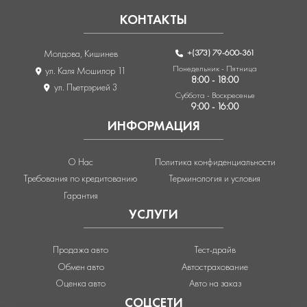
КОНТАКТЫ
+(373) 79-600-361
Молдова, Кишинев
Понедельник - Пятница
ул. Каля Мошилор 11
8:00 - 18:00
ул. Пьетрэрией 3
Суббота - Воскресенье
9:00 - 16:00
ИНФОРМАЦИЯ
О Нас
Политика конфиденциальности
Требования по кредитованию
Терминология и условия
Гарантия
УСЛУГИ
Продажа авто
Тест-драйв
Обмен авто
Автострахование
Оценка авто
Авто на заказ
СОЦСЕТИ