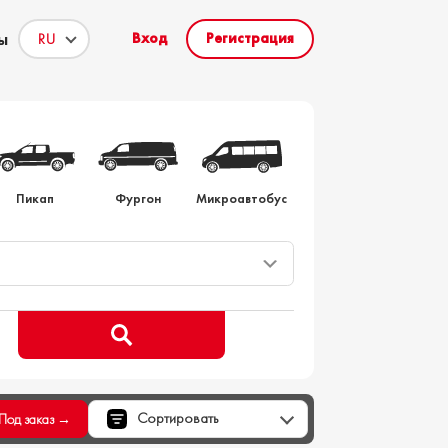
ы
Вход
Регистрация
то на заказ
Пикап
Фургон
Микроавтобус
Сортировать
Под заказ →