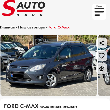
Меню
Главная
-
Наш автопарк
-
Ford C-Max
FORD C-MAX
180628, БЕНЗИН, МЕХАНИКА