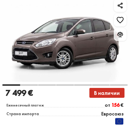
7 499 €
В наличии
от
156
€
Ежемесячный платеж
Евросоюз
Страна импорта