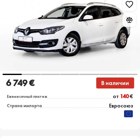
6 749 €
В наличии
от
140
€
Ежемесячный платеж
Евросоюз
Страна импорта