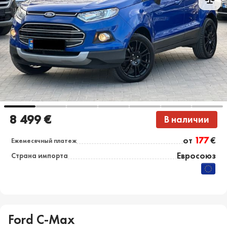
8 499 €
В наличии
от
177
€
Ежемесячный платеж
Евросоюз
Страна импорта
Ford C-Max