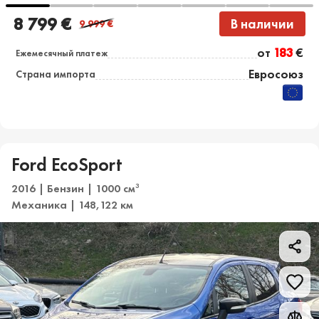
8 799 €
В наличии
9 999
€
от
183
€
Ежемесячный платеж
Евросоюз
Страна импорта
Ford EcoSport
2016 | Бензин | 1000 см
3
Механика | 148,122 км