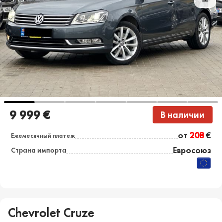
9 999 €
В наличии
от
208
€
Ежемесячный платеж
Евросоюз
Страна импорта
Chevrolet Cruze