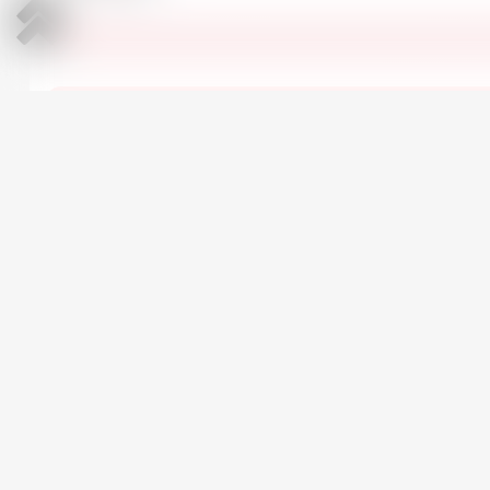
Все Dacia Sandero Stepway в н
АВТОМОБИЛИ ПО СХОЖЕЙ ЦЕНЕ
Dacia Sandero Stepway
3
2016 | Бензин | 1 см
Механика | 197,309 км