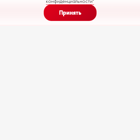
конфиденциальности"
Принять
175
256
Ежемесячный платеж (
60
месяцев)
от
до
€
аличии
Все
R86-M29-P10