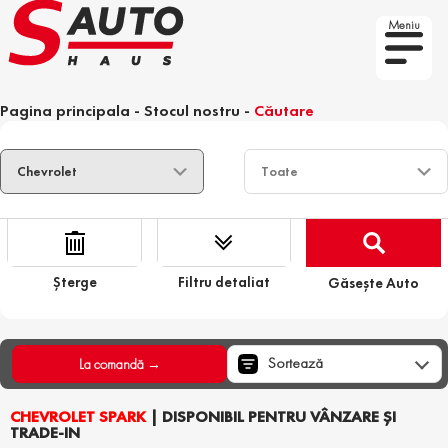
Meniu
Pagina principala
-
Stocul nostru
-
Căutare
Șterge
Filtru detaliat
Găsește Auto
Sortează
La comandă →
CHEVROLET SPARK
| DISPONIBIL PENTRU VÂNZARE ȘI
TRADE-IN