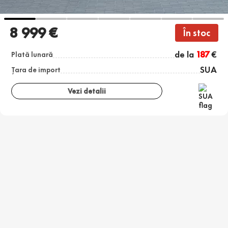
8 999 €
În stoc
de la
187
€
Plată lunară
SUA
Țara de import
Vezi detalii