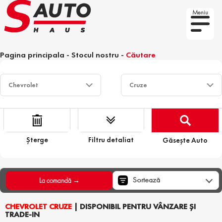
Meniu
Pagina principala
-
Stocul nostru
-
Căutare
Șterge
Filtru detaliat
Găsește Auto
Sortează
La comandă →
CHEVROLET CRUZE
| DISPONIBIL PENTRU VÂNZARE ȘI
TRADE-IN