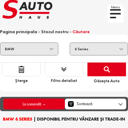
Meniu
Pagina principala
-
Stocul nostru
-
Căutare
Șterge
Filtru detaliat
Găsește Auto
Sortează
La comandă →
BMW 6 SERIES
| DISPONIBIL PENTRU VÂNZARE ȘI TRADE-IN