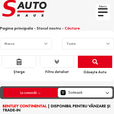
Meniu
Pagina principala
-
Stocul nostru
-
Căutare
Șterge
Filtru detaliat
Găsește Auto
Sortează
La comandă →
BENTLEY CONTINENTAL
| DISPONIBIL PENTRU VÂNZARE ȘI
TRADE-IN