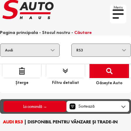
Meniu
Pagina principala
-
Stocul nostru
-
Căutare
Șterge
Filtru detaliat
Găsește Auto
Sortează
La comandă →
AUDI RS3
| DISPONIBIL PENTRU VÂNZARE ȘI TRADE-IN