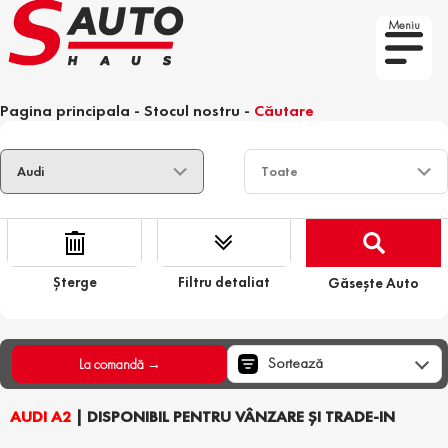
Meniu
Pagina principala
-
Stocul nostru
-
Căutare
Șterge
Filtru detaliat
Găsește Auto
Sortează
La comandă →
AUDI A2
| DISPONIBIL PENTRU VÂNZARE ȘI TRADE-IN