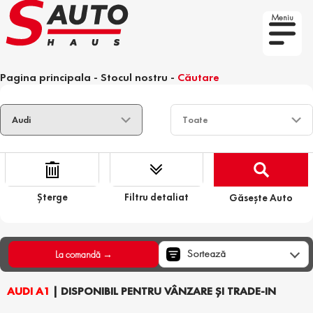
Meniu
Pagina principala
-
Stocul nostru
-
Căutare
Șterge
Filtru detaliat
Găsește Auto
Sortează
La comandă →
AUDI A1
| DISPONIBIL PENTRU VÂNZARE ȘI TRADE-IN