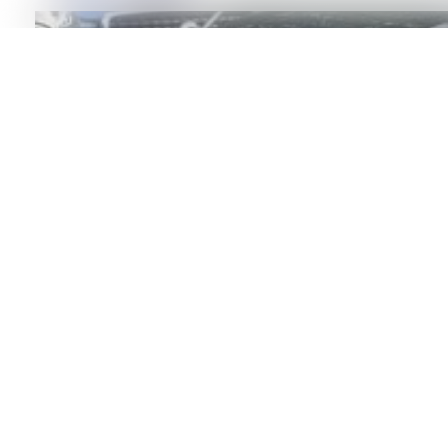
16 499 €
16 799
€
Plată lunară
Țara de import
Peugeot 308