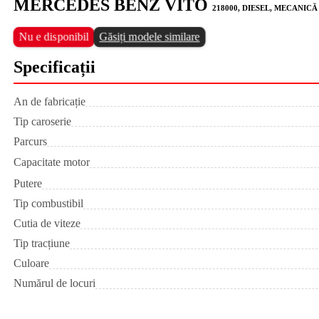
MERCEDES BENZ VITO
218000, DIESEL, MECANICĂ
Nu e disponibil
Găsiți modele similare
Specificații
An de fabricație
Tip caroserie
Parcurs
Capacitate motor
Putere
Tip combustibil
Cutia de viteze
Tip tracțiune
Culoare
Numărul de locuri