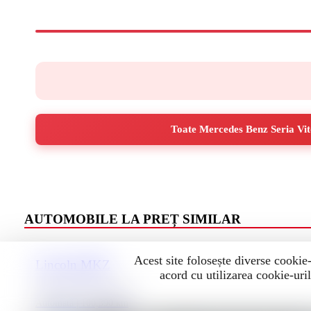
Toate Mercedes Benz Seria Vito
AUTOMOBILE LA PREȚ SIMILAR
Acest site folosește diverse cookie-
Lincoln MKZ
acord cu utilizarea cookie-uril
3
2018 | Hybrid | 2000 cm
Automată | 100,390 km