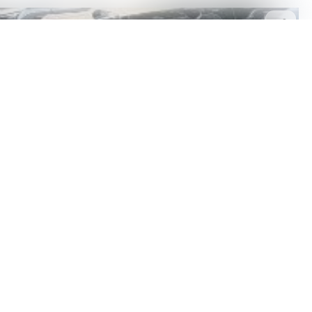
În stoc
de l