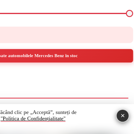
ate automobilele Mercedes Benz în stoc
 Făcând clic pe „Acceptă”, sunteți de
×
.
"Politica de Confidențialitate"