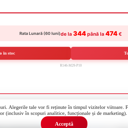
344
474
Rata Lunară (
60
luni)
de la
până la
€
 în stoc
To
R146-M29-P10
uri. Alegerile tale vor fi reținute în timpul vizitelor viitoare.
or (inclusiv în scopuri analitice, funcționale și de marketing)
Acceptă