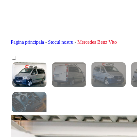
Pagina principala
-
Stocul nostru
-
Mercedes Benz Vito
Calculator devamare