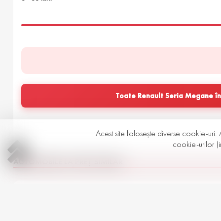
Detalii cutie de viteze
Tip cutie: Manuală
Tip de frână: Mocăşele
Specificarea uleiului: 75W-90
Capacitate de ulei: 6,5-7,5 litri
Interval de schimbare a uleiului: 70000-80000 km
Toate Renault Seria Megane în
Starea maşinii
Ţara de import: Europa
Acest site folosește diverse cookie-uri. 
Stare interior: Curat
cookie-urilor (i
Stare corp: Scraxuri mici
AUTOMOBILE LA PREȚ SIMILAR
Stare suspensie: Răsunete mici
Stare tehnică: Servit
Renault Megane
3
2018 | Diesel | 1500 cm
Automată | 171,000 km