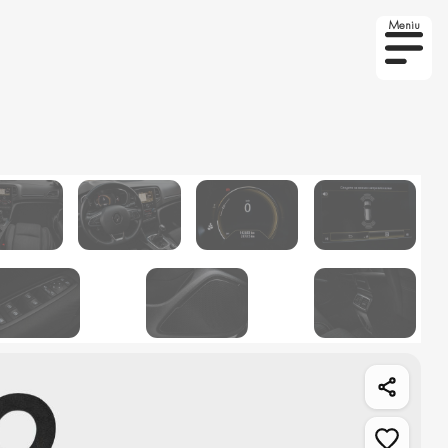
Meniu
to la comanda