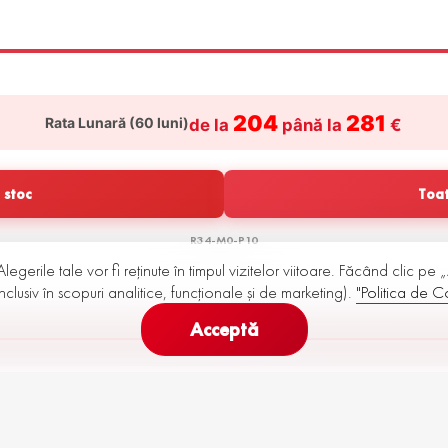
204
281
Rata Lunară (
60
luni)
de la
până la
€
 stoc
Toat
R34-M0-P10
Alegerile tale vor fi reținute în timpul vizitelor viitoare. Făcând clic pe
nclusiv în scopuri analitice, funcționale și de marketing).
"Politica de Co
Acceptă