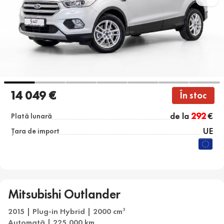
14 049 €
În stoc
de la
292
€
Plată lunară
UE
Țara de import
Mitsubishi Outlander
2015 | Plug-in Hybrid | 2000 cm
3
Automată | 225,000 km