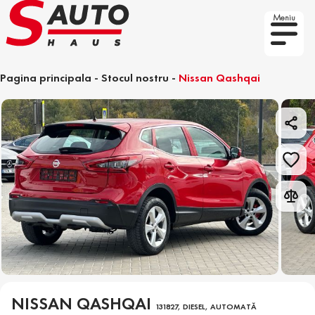
Meniu
Pagina principala
-
Stocul nostru
-
Nissan Qashqai
NISSAN QASHQAI
131827, DIESEL, AUTOMATĂ