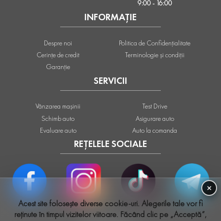
9:00 - 16:00
INFORMAȚIE
Despre noi
Politica de Confidențialitate
Cerințe de credit
Terminologie și condiții
Garanție
SERVICII
Vânzarea mașinii
Test Drive
Schimb auto
Asigurare auto
Evaluare auto
Auto la comanda
REȚELELE SOCIALE
×
Acest site folosește diverse cookie-uri. Alegerile tale vor fi
reținute în timpul vizitelor viitoare. Făcând clic pe „Acceptă”,