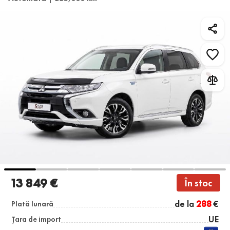
13 849 €
În stoc
de la
288
€
Plată lunară
UE
Țara de import