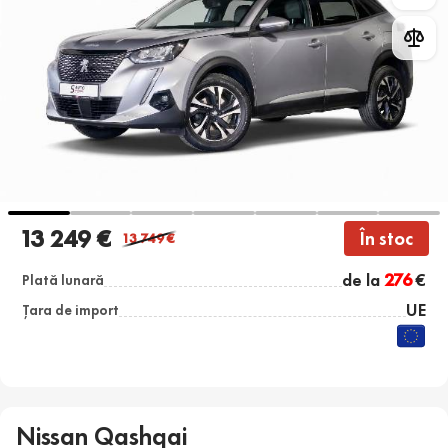
13 249 €
În stoc
13 749
€
de la
276
€
Plată lunară
UE
Țara de import
Nissan Qashqai