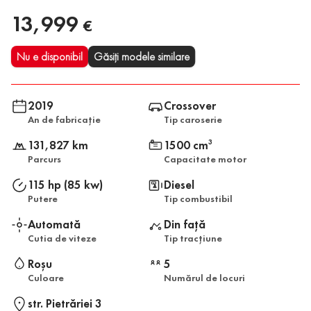
13,999
€
Nu e disponibil
Găsiți modele similare
2019
Crossover
An de fabricație
Tip caroserie
131,827 km
1500 cm
3
Parcurs
Capacitate motor
115 hp (85 kw)
Diesel
Putere
Tip combustibil
Automată
Din față
Cutia de viteze
Tip tracțiune
Roșu
5
Culoare
Numărul de locuri
str. Pietrăriei 3