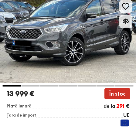
13 999 €
În stoc
de la
291
€
Plată lunară
UE
Țara de import