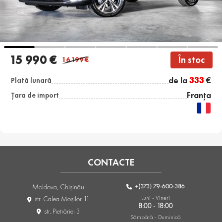
15 990 €
În stoc
16 199
€
de la
333
€
Plată lunară
Franța
Țara de import
CONTACTE
+(373) 79-600-386
Moldova, Chişinău
Luni - Vineri
str. Calea Moşilor 11
8:00 - 18:00
str. Pietrăriei 3
Sâmbătă - Duminică