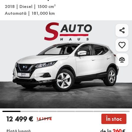
2018 | Diesel | 1500 cm
3
Automată | 181,000 km
12 499 €
În stoc
14 199
€
de la
260
€
Plată lunară