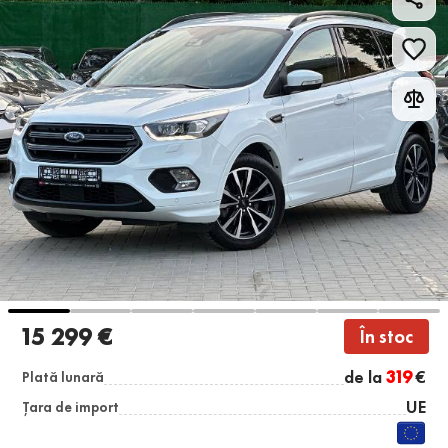
15 299 €
În stoc
de la
319
€
Plată lunară
UE
Țara de import