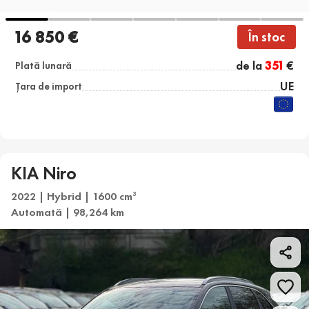
16 850 €
În stoc
de la
351
€
Plată lunară
UE
Țara de import
KIA Niro
2022 | Hybrid | 1600 cm
3
Automată | 98,264 km