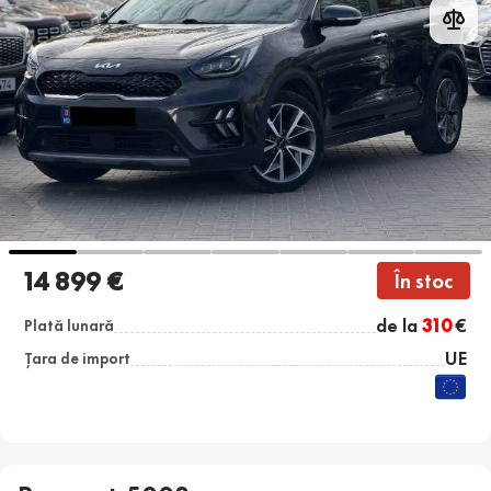
14 899 €
În stoc
de la
310
€
Plată lunară
UE
Țara de import