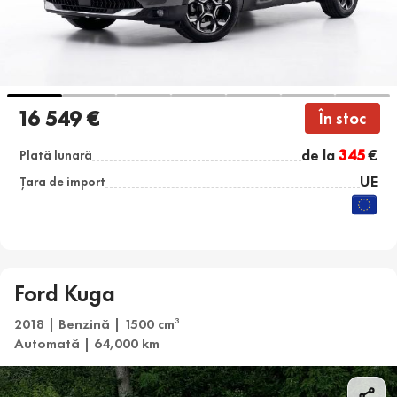
16 549 €
În stoc
de la
345
€
Plată lunară
UE
Țara de import
Ford Kuga
2018 | Benzină | 1500 cm
3
Automată | 64,000 km