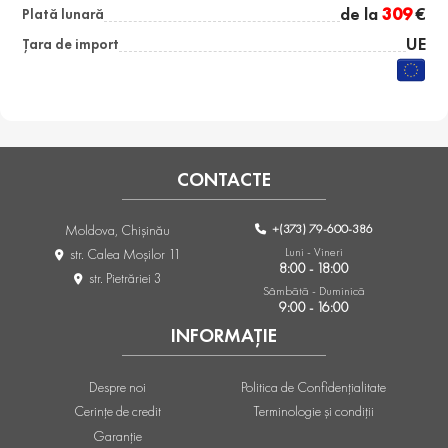
de la
309
€
Plată lunară
UE
Țara de import
CONTACTE
+(373) 79-600-386
Moldova, Chişinău
Luni - Vineri
str. Calea Moşilor 11
8:00 - 18:00
str. Pietrăriei 3
Sâmbătă - Duminică
9:00 - 16:00
INFORMAȚIE
Despre noi
Politica de Confidențialitate
Cerințe de credit
Terminologie și condiții
Garanție