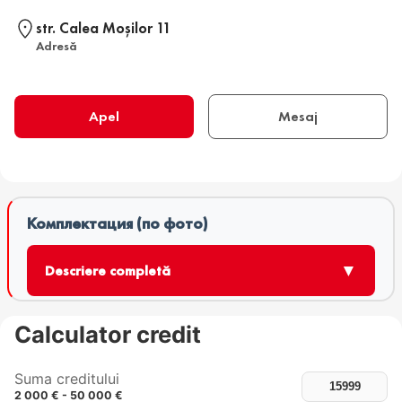
str. Calea Moşilor 11
Adresă
Apel
Mesaj
Комплектация (по фото)
▼
Descriere completă
Calculator credit
Suma creditului
2 000 € - 50 000 €