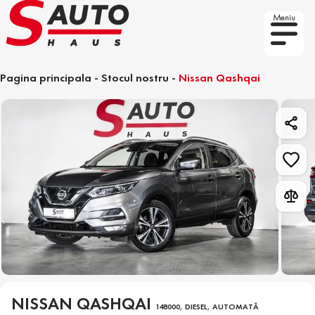
Meniu
Pagina principala
-
Stocul nostru
-
Nissan Qashqai
NISSAN QASHQAI
148000, DIESEL, AUTOMATĂ