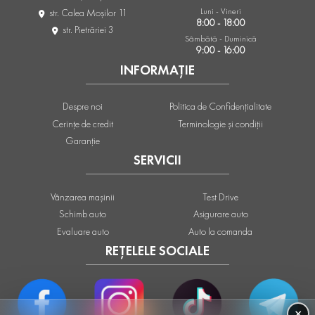
Luni - Vineri
str. Calea Moşilor 11
8:00 - 18:00
str. Pietrăriei 3
Sâmbătă - Duminică
9:00 - 16:00
INFORMAȚIE
Despre noi
Politica de Confidențialitate
Cerințe de credit
Terminologie și condiții
Garanție
SERVICII
Vânzarea mașinii
Test Drive
Schimb auto
Asigurare auto
Evaluare auto
Auto la comanda
REȚELELE SOCIALE
×