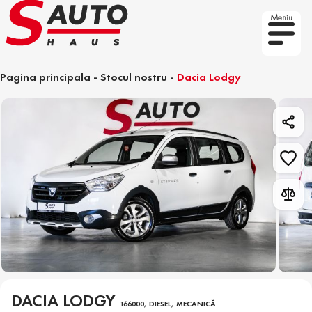
Meniu
Pagina principala
-
Stocul nostru
-
Dacia Lodgy
DACIA LODGY
166000, DIESEL, MECANICĂ