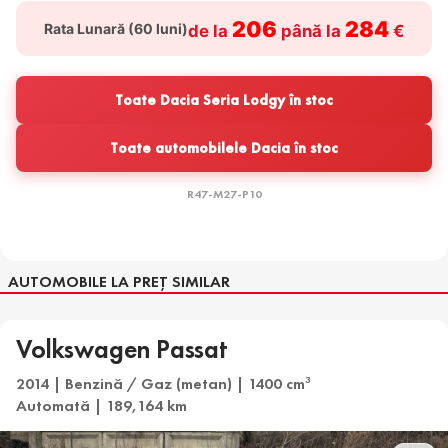
206
284
Rata Lunară (
60
luni)
de la
până la
€
Toate Dacia Seria Lodgy în stoc
Toate automobilele Dacia în stoc
R47-M27-P10
AUTOMOBILE LA PREȚ SIMILAR
Volkswagen Passat
2014 | Benzină / Gaz (metan) | 1400 cm
3
Automată | 189,164 km