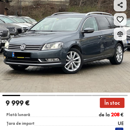
9 999 €
În stoc
de la
208
€
Plată lunară
UE
Țara de import