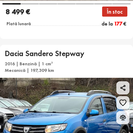
8 499 €
În stoc
de la
177
€
Plată lunară
Dacia Sandero Stepway
2016 | Benzină | 1 cm
3
Mecanică | 197,309 km