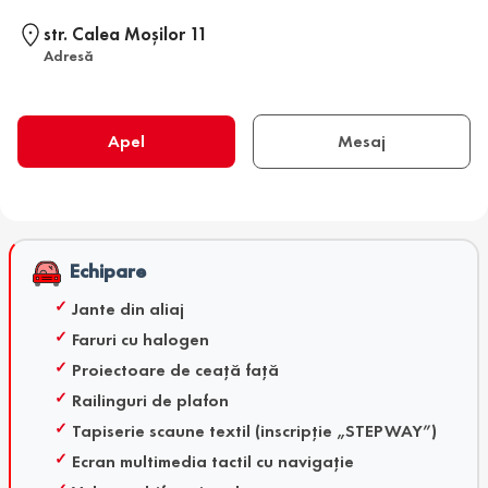
str. Calea Moşilor 11
Adresă
Apel
Mesaj
Echipare
Jante din aliaj
Faruri cu halogen
Proiectoare de ceață față
Railinguri de plafon
Tapiserie scaune textil (inscripție „STEPWAY”)
Ecran multimedia tactil cu navigație