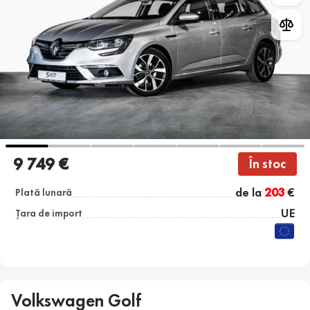
9 749 €
În stoc
de la
203
€
Plată lunară
UE
Țara de import
Volkswagen Golf