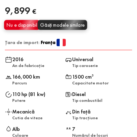
9,899
€
Nu e disponibil
Găsiți modele similare
Țara de import:
Franța
2016
Universal
An de fabricație
Tip caroserie
166,000 km
1500 cm
3
Parcurs
Capacitate motor
110 hp (81 kw)
Diesel
Putere
Tip combustibil
Mecanică
Din față
Cutia de viteze
Tip tracțiune
Alb
7
Culoare
Numărul de locuri