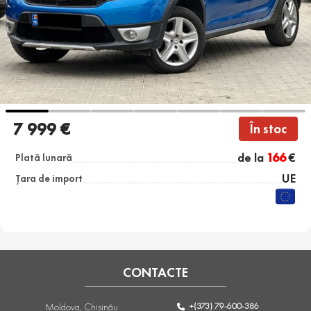
7 999 €
În stoc
de la
166
€
Plată lunară
UE
Țara de import
CONTACTE
+(373) 79-600-386
Moldova, Chişinău