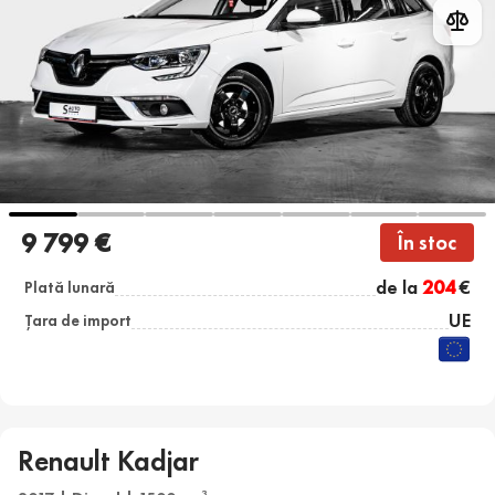
9 799 €
În stoc
de la
204
€
Plată lunară
UE
Țara de import
Renault Kadjar
3