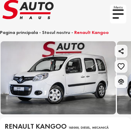
Meniu
Pagina principala
-
Stocul nostru
-
Renault Kangoo
RENAULT KANGOO
165000, DIESEL, MECANICĂ