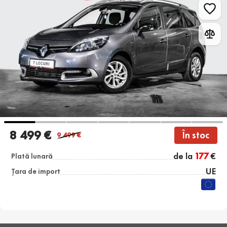
8 499 €
În stoc
9 499
€
de la
177
€
Plată lunară
UE
Țara de import