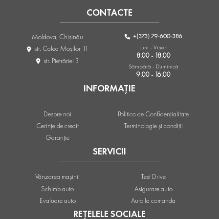
CONTACTE
+(373) 79-600-386
Moldova, Chişinău
Luni - Vineri
str. Calea Moşilor 11
8:00 - 18:00
str. Pietrăriei 3
Sâmbătă - Duminică
9:00 - 16:00
INFORMAȚIE
Despre noi
Politica de Confidențialitate
Cerințe de credit
Terminologie și condiții
Garanție
SERVICII
Vânzarea mașinii
Test Drive
Schimb auto
Asigurare auto
Evaluare auto
Auto la comanda
REȚELELE SOCIALE