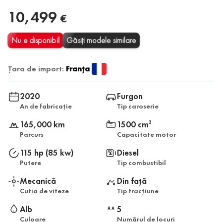
10,499
€
Nu e disponibil
Găsiți modele similare
Țara de import:
Franța
2020
Furgon
An de fabricație
Tip caroserie
165,000 km
1500 cm
3
Parcurs
Capacitate motor
115 hp (85 kw)
Diesel
Putere
Tip combustibil
Mecanică
Din față
Cutia de viteze
Tip tracțiune
Alb
5
Culoare
Numărul de locuri