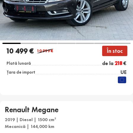
10 499 €
În stoc
10 999
€
de la
218
€
Plată lunară
UE
Țara de import
Renault Megane
2019 | Diesel | 1500 cm
3
Mecanică | 144,000 km