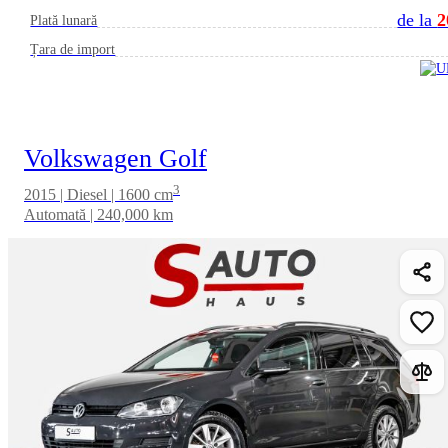
de la
2
Plată lunară
Țara de import
Volkswagen Golf
3
2015 | Diesel | 1600 cm
Automată | 240,000 km