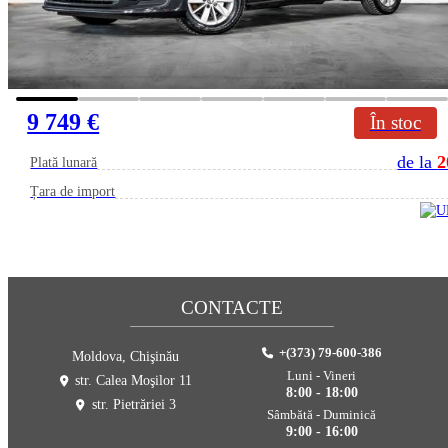
9 749 €
În stoc
de la
2
Plată lunară
Țara de import
CONTACTE
+(373) 79-600-386
Moldova, Chişinău
Luni - Vineri
str. Calea Moşilor 11
8:00 - 18:00
str. Pietrăriei 3
Sâmbătă - Duminică
9:00 - 16:00