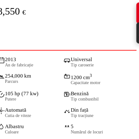
8,550
€
2013
Universal
An de fabricație
Tip caroserie
254,000 km
3
1200 cm
Parcurs
Capacitate motor
105 hp (77 kw)
Benzină
Putere
Tip combustibil
Automată
Din față
Cutia de viteze
Tip tracțiune
Albastru
5
Culoare
Numărul de locuri