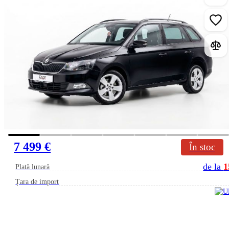
7 499 €
În stoc
de la
1
Plată lunară
Țara de import