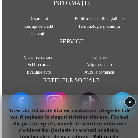
INFORMAȚIE
Despre noi
Politica de Confidențialitate
Cerințe de credit
Terminologie și condiții
Garanție
SERVICII
Vânzarea mașinii
Test Drive
Schimb auto
Asigurare auto
Evaluare auto
Auto la comanda
REȚELELE SOCIALE
×
Acest site folosește diverse cookie-uri. Alegerile tale
vor fi reținute în timpul vizitelor viitoare. Făcând
clic pe „Acceptă”, sunteți de acord cu utilizarea
cookie-urilor (inclusiv în scopuri analitice,
info@sauto.md
funcționale și de marketing).
"Politica de