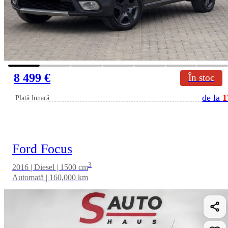
8 499 €
În stoc
de la
1
Plată lunară
Ford Focus
3
2016 | Diesel | 1500 cm
Automată | 160,000 km