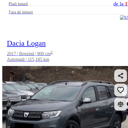
de la
1
Plată lunară
Țara de import
Dacia Logan
3
2017 | Benzină | 900 cm
Automată | 115,185 km