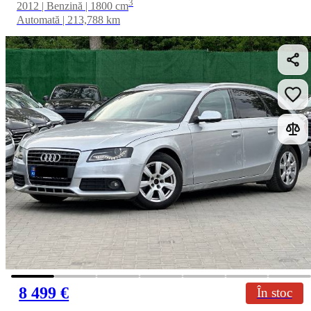
3
2012 | Benzină | 1800 cm
Automată | 213,788 km
8 499 €
În stoc