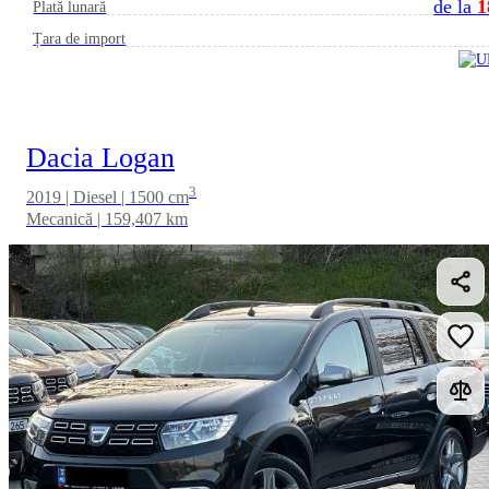
de la
1
Plată lunară
Țara de import
Dacia Logan
3
2019 | Diesel | 1500 cm
Mecanică | 159,407 km