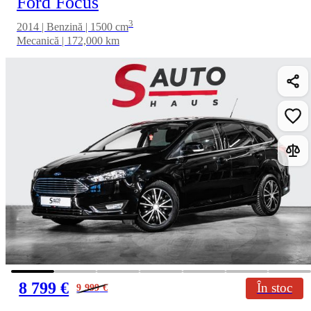
Ford Focus
3
2014 | Benzină | 1500 cm
Mecanică | 172,000 km
8 799 €
În stoc
9 999
€