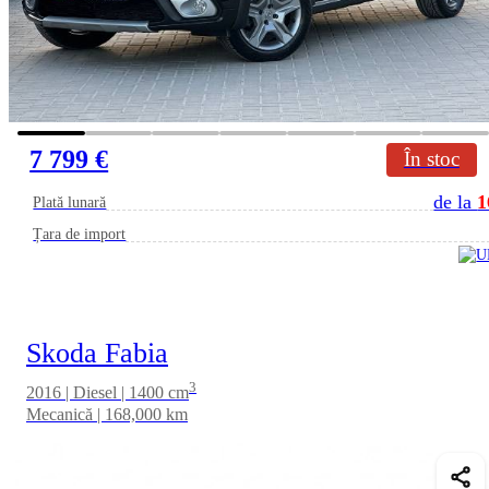
7 799 €
În stoc
de la
1
Plată lunară
Țara de import
Skoda Fabia
3
2016 | Diesel | 1400 cm
Mecanică | 168,000 km