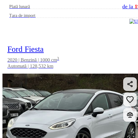
de la
1
Plată lunară
Țara de import
Ford Fiesta
3
2020 | Benzină | 1000 cm
Automată | 128,532 km