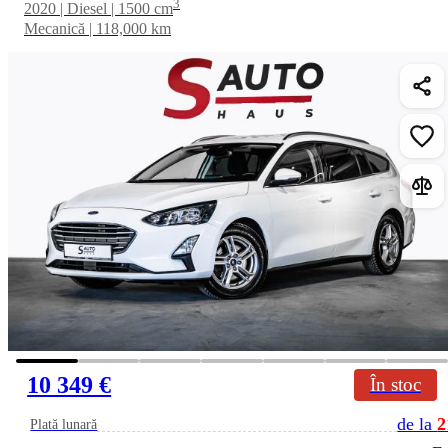
3
2020 | Diesel | 1500 cm
Mecanică | 118,000 km
10 349 €
În stoc
de la
2
Plată lunară