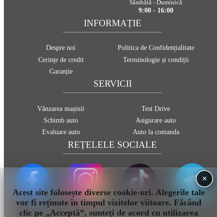
Sâmbătă - Duminică
9:00 - 16:00
INFORMAȚIE
Despre noi
Politica de Confidențialitate
Cerințe de credit
Terminologie și condiții
Garanție
SERVICII
Vânzarea mașinii
Test Drive
Schimb auto
Asigurare auto
Evaluare auto
Auto la comanda
REȚELELE SOCIALE
×
Acest site folosește diverse cookie-uri. Alegerile tale
vor fi reținute în timpul vizitelor viitoare. Făcând
clic pe „Acceptă”, sunteți de acord cu utilizarea