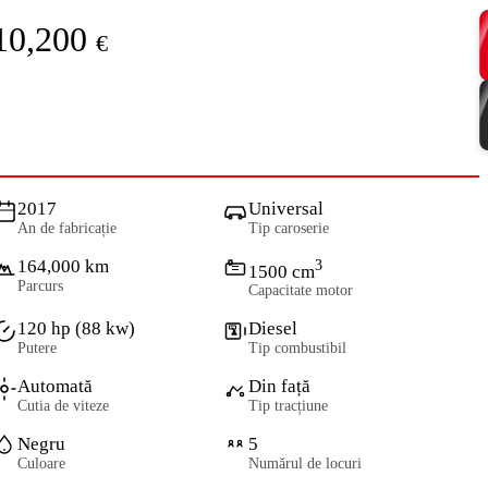
10,200
€
2017
Universal
An de fabricație
Tip caroserie
164,000 km
3
1500 cm
Parcurs
Capacitate motor
120 hp (88 kw)
Diesel
Putere
Tip combustibil
Automată
Din față
Cutia de viteze
Tip tracțiune
Negru
5
Culoare
Numărul de locuri