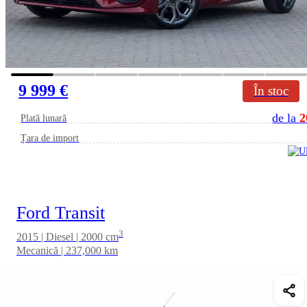
9 999 €
În stoc
de la
2
Plată lunară
Țara de import
Ford Transit
3
2015 | Diesel | 2000 cm
Mecanică | 237,000 km