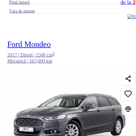
de la
2
Plată lunară
Țara de import
Ford Mondeo
3
2017 | Diesel | 1500 cm
Mecanică | 163,000 km