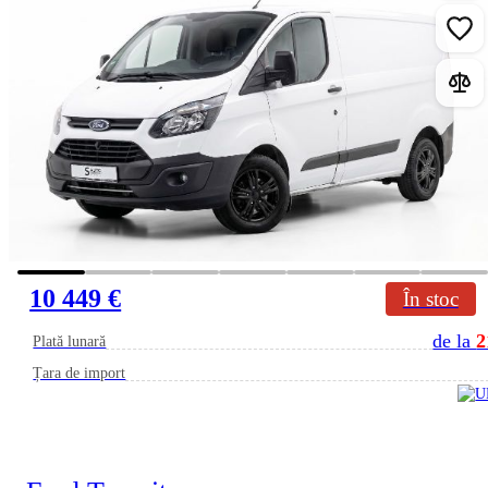
10 449 €
În stoc
de la
2
Plată lunară
Țara de import