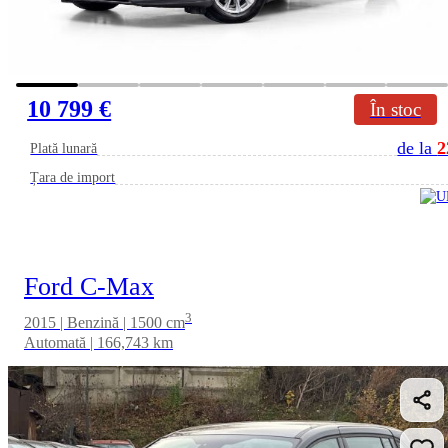
10 799 €
În stoc
de la
2
Plată lunară
Țara de import
Ford C-Max
3
2015 | Benzină | 1500 cm
Automată | 166,743 km