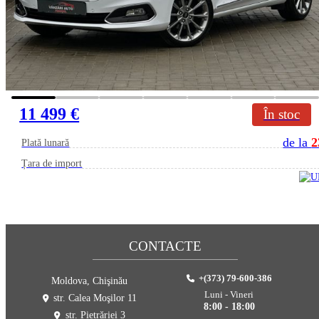
11 499 €
În stoc
de la
2
Plată lunară
Țara de import
CONTACTE
+(373) 79-600-386
Moldova, Chişinău
Luni - Vineri
str. Calea Moşilor 11
8:00 - 18:00
str. Pietrăriei 3