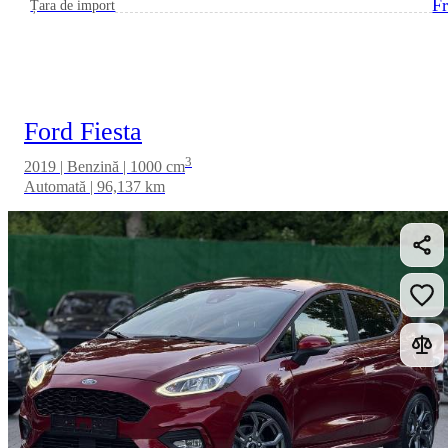
Fr
Țara de import
Ford Fiesta
3
2019 | Benzină | 1000 cm
Automată | 96,137 km