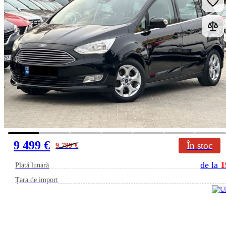
9 499 €
În stoc
9 799
€
de la
1
Plată lunară
Țara de import