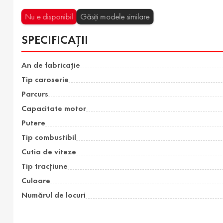
Nu e disponibil
Găsiți modele similare
SPECIFICAȚII
An de fabricație
Tip caroserie
Parcurs
Capacitate motor
Putere
Tip combustibil
Cutia de viteze
Tip tracțiune
Culoare
Numărul de locuri