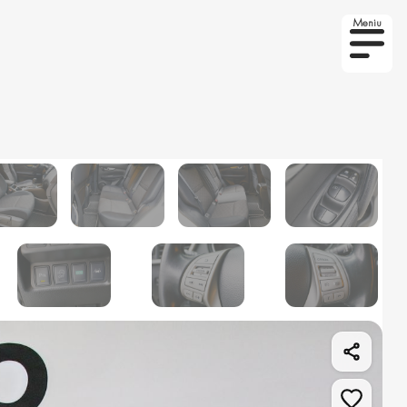
Meniu
to la comanda