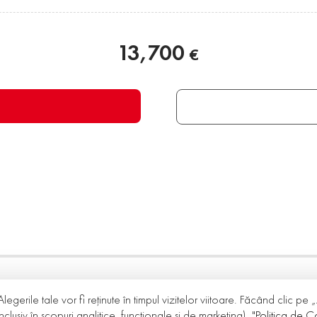
13,700
€
Alegerile tale vor fi reținute în timpul vizitelor viitoare. Făcând clic pe
nclusiv în scopuri analitice, funcționale și de marketing).
"Politica de Co