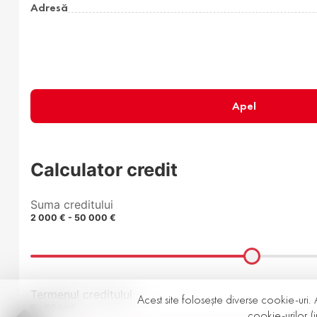
Adresă
Apel
Calculator credit
Suma creditului
2 000 € - 50 000 €
Termenul creditului
Acest site folosește diverse cookie-uri. 
6 - 60 luni
cookie-urilor (i