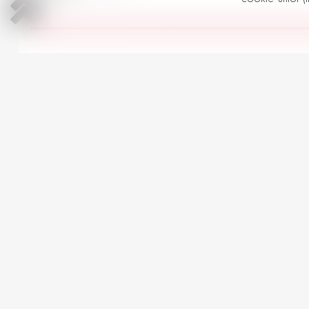
Toate Nissan Seria Qashqai în
AUTOMOBILE LA PREȚ SIMILAR
Mitsubishi Outlander
3
2015 | Plug-in Hybrid | 2000 cm
Automată | 225,000 km