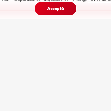
Acceptă
300
439
Rata Lunară (
60
luni)
de la
până la
€
 stoc
Toa
R68-M29-P10