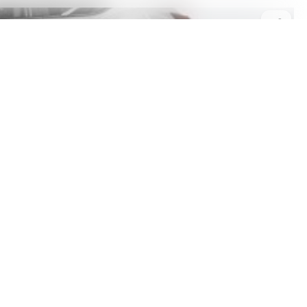
În stoc
de l