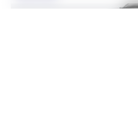
12 499 €
14 199
€
Plată lunară
Țara de import
Ford Kuga