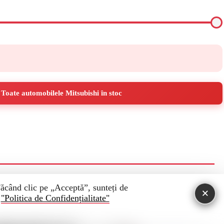
Toate automobilele Mitsubishi în stoc
 Făcând clic pe „Acceptă”, sunteți de
×
.
"Politica de Confidențialitate"