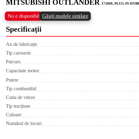
MITSUBISHI OUTLANDER
172000, PLUG-IN HY
Nu e disponibil
Găsiți modele similare
Specificații
An de fabricație
Tip caroserie
Parcurs
Capacitate motor
Putere
Tip combustibil
Cutia de viteze
Tip tracțiune
Culoare
Numărul de locuri