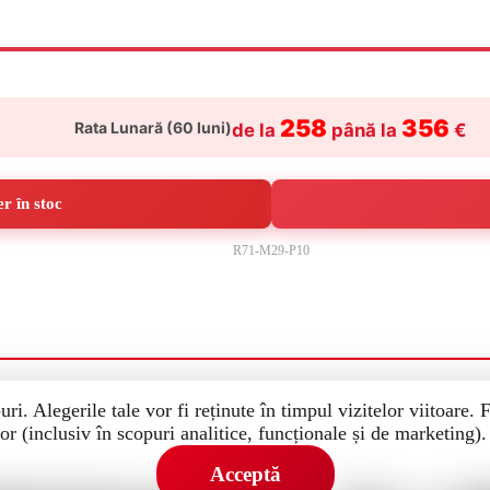
258
356
Rata Lunară (
60
luni)
de la
până la
€
r în stoc
R71-M29-P10
uri. Alegerile tale vor fi reținute în timpul vizitelor viitoare.
or (inclusiv în scopuri analitice, funcționale și de marketing)
Acceptă