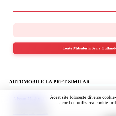
Toate Mitsubishi Seria Outlande
AUTOMOBILE LA PREȚ SIMILAR
Acest site folosește diverse cookie-
Nissan Qashqai
acord cu utilizarea cookie-uril
3
2018 | Diesel | 1500 cm
Automată | 181,000 km