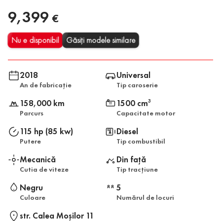
9,399
€
Nu e disponibil
Găsiți modele similare
2018
Universal
An de fabricație
Tip caroserie
158,000 km
1500 cm
3
Parcurs
Capacitate motor
115 hp (85 kw)
Diesel
Putere
Tip combustibil
Mecanică
Din față
Cutia de viteze
Tip tracțiune
Negru
5
Culoare
Numărul de locuri
str. Calea Moşilor 11