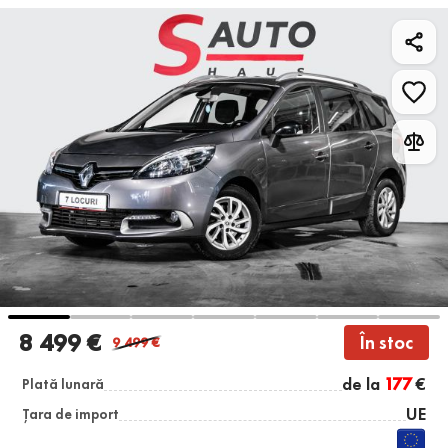
8 499 €
În stoc
9 499
€
de la
177
€
Plată lunară
UE
Țara de import