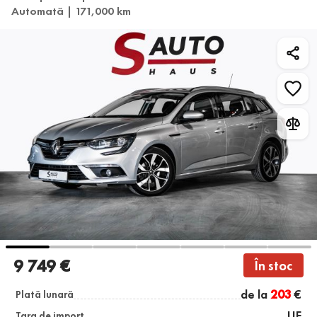
Automată | 171,000 km
9 749 €
În stoc
de la
203
€
Plată lunară
UE
Țara de import