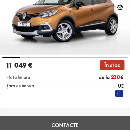
11 049 €
În stoc
de la
230
€
Plată lunară
UE
Țara de import
CONTACTE