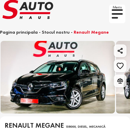
Meniu
Pagina principala
-
Stocul nostru
-
Renault Megane
RENAULT MEGANE
158000, DIESEL, MECANICĂ