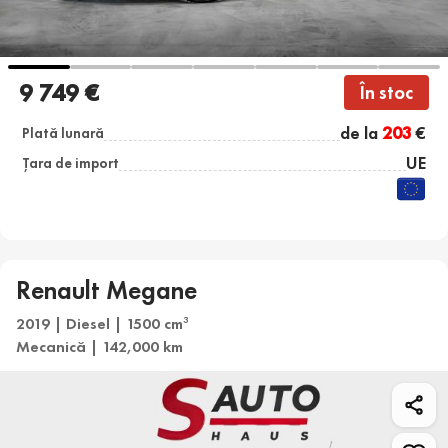
9 749 €
În stoc
de la
203
€
Plată lunară
UE
Țara de import
Renault Megane
2019 | Diesel | 1500 cm
3
Mecanică | 142,000 km