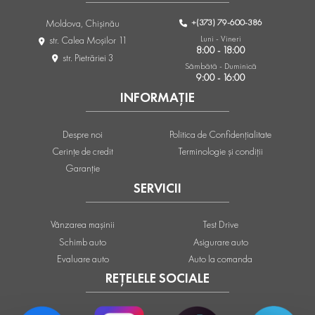
+(373) 79-600-386
Moldova, Chişinău
Luni - Vineri
str. Calea Moşilor 11
8:00 - 18:00
str. Pietrăriei 3
Sâmbătă - Duminică
9:00 - 16:00
INFORMAȚIE
Despre noi
Politica de Confidențialitate
Cerințe de credit
Terminologie și condiții
Garanție
SERVICII
Vânzarea mașinii
Test Drive
Schimb auto
Asigurare auto
Evaluare auto
Auto la comanda
REȚELELE SOCIALE