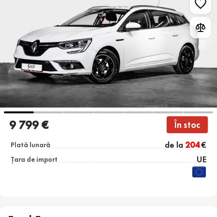
9 799 €
În stoc
de la
204
€
Plată lunară
UE
Țara de import