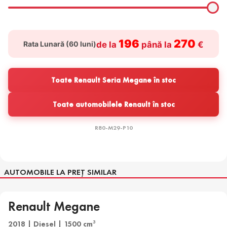
196
270
Rata Lunară (
60
luni)
de la
până la
€
Toate Renault Seria Megane în stoc
Toate automobilele Renault în stoc
R80-M29-P10
AUTOMOBILE LA PREȚ SIMILAR
Renault Megane
2018 | Diesel | 1500 cm
3