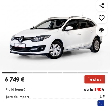
6 749 €
În stoc
de la
140
€
Plată lunară
UE
Țara de import