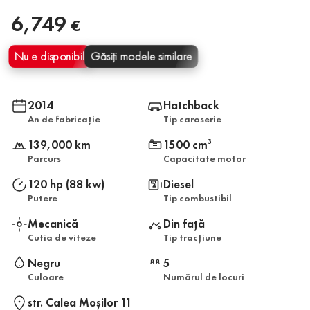
6,749
€
Nu e disponibil
Găsiți modele similare
2014
Hatchback
An de fabricație
Tip caroserie
139,000 km
1500 cm
3
Parcurs
Capacitate motor
120 hp (88 kw)
Diesel
Putere
Tip combustibil
Mecanică
Din față
Cutia de viteze
Tip tracțiune
Negru
5
Culoare
Numărul de locuri
str. Calea Moşilor 11