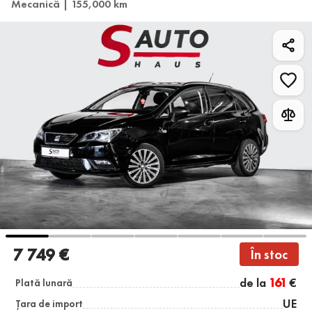
Mecanică | 155,000 km
7 749 €
În stoc
de la
161
€
Plată lunară
UE
Țara de import