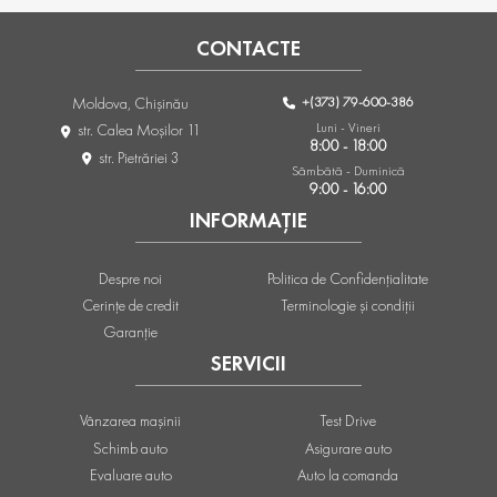
CONTACTE
+(373) 79-600-386
Moldova, Chişinău
Luni - Vineri
str. Calea Moşilor 11
8:00 - 18:00
str. Pietrăriei 3
Sâmbătă - Duminică
9:00 - 16:00
INFORMAȚIE
Despre noi
Politica de Confidențialitate
Cerințe de credit
Terminologie și condiții
Garanție
SERVICII
Vânzarea mașinii
Test Drive
Schimb auto
Asigurare auto
Evaluare auto
Auto la comanda