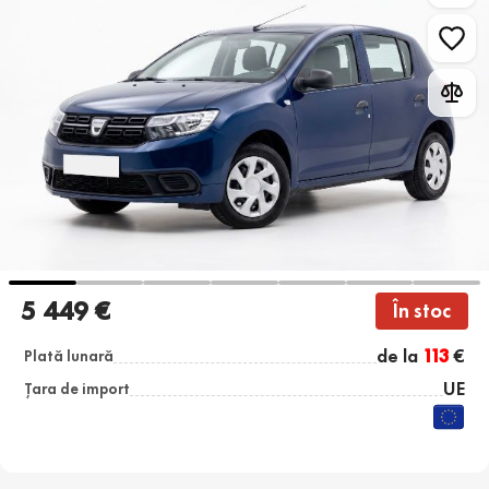
5 449 €
În stoc
de la
113
€
Plată lunară
UE
Țara de import