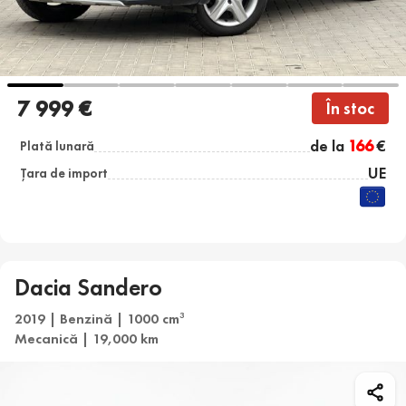
7 999 €
În stoc
de la
166
€
Plată lunară
UE
Țara de import
Dacia Sandero
2019 | Benzină | 1000 cm
3
Mecanică | 19,000 km