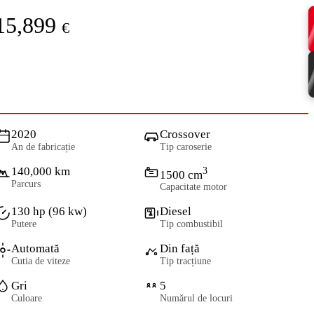
15,899
€
2020
Crossover
An de fabricație
Tip caroserie
140,000 km
3
1500 cm
Parcurs
Capacitate motor
130 hp (96 kw)
Diesel
Putere
Tip combustibil
Automată
Din față
Cutia de viteze
Tip tracțiune
Gri
5
Culoare
Numărul de locuri