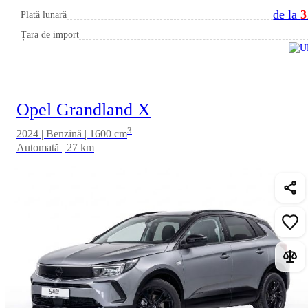
de la
3
Plată lunară
Țara de import
Opel Grandland X
3
2024 | Benzină | 1600 cm
Automată | 27 km