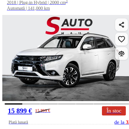
3
2018 | Plug-in Hybrid | 2000 cm
Automată | 141,000 km
15 899 €
În stoc
15 999
€
de la
3
Plată lunară