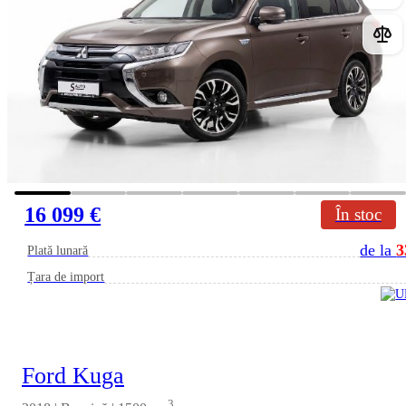
16 099 €
În stoc
de la
3
Plată lunară
Țara de import
Ford Kuga
3