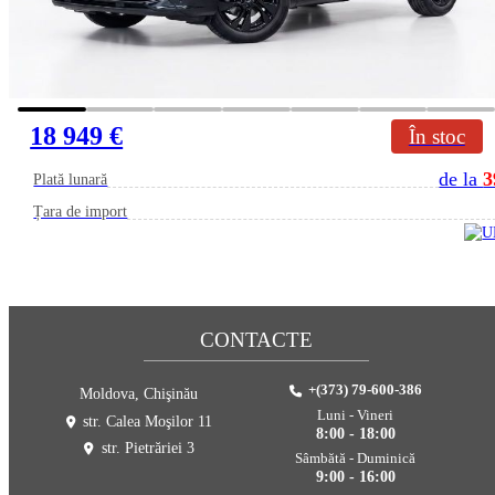
18 949 €
În stoc
de la
3
Plată lunară
Țara de import
CONTACTE
+(373) 79-600-386
Moldova, Chişinău
Luni - Vineri
str. Calea Moşilor 11
8:00 - 18:00
str. Pietrăriei 3
Sâmbătă - Duminică
9:00 - 16:00