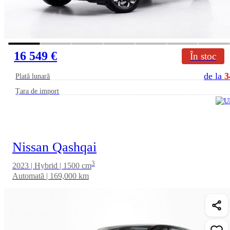
16 549 €
În stoc
de la
3
Plată lunară
Țara de import
Nissan Qashqai
3
2023 | Hybrid | 1500 cm
Automată | 169,000 km