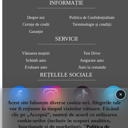
INFORMAȚIE
Despre noi
Politica de Confidențialitate
Cerințe de credit
Terminologie și condiții
Garanție
SERVICII
Vânzarea mașinii
Test Drive
Schimb auto
Asigurare auto
Evaluare auto
Auto la comanda
REȚELELE SOCIALE
×
Acest site folosește diverse cookie-uri. Alegerile tale
vor fi reținute în timpul vizitelor viitoare. Făcând
clic pe „Acceptă”, sunteți de acord cu utilizarea
cookie-urilor (inclusiv în scopuri analitice,
info@sauto.md
funcționale și de marketing).
"Politica de