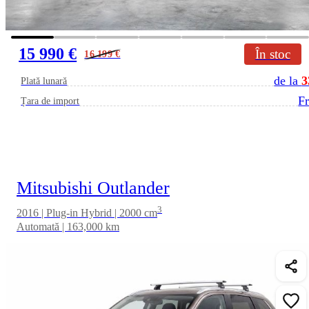
15 990 €
În stoc
16 199
€
de la
3
Plată lunară
Fr
Țara de import
Mitsubishi Outlander
3
2016 | Plug-in Hybrid | 2000 cm
Automată | 163,000 km