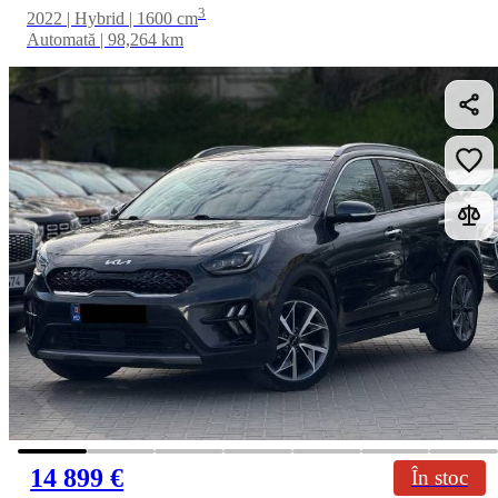
3
2022 | Hybrid | 1600 cm
Automată | 98,264 km
14 899 €
În stoc