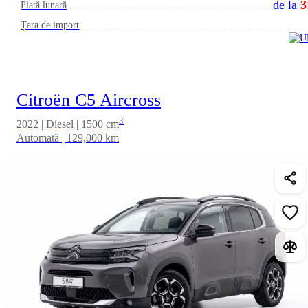
de la
3
Plată lunară
Țara de import
Citroën C5 Aircross
3
2022 | Diesel | 1500 cm
Automată | 129,000 km