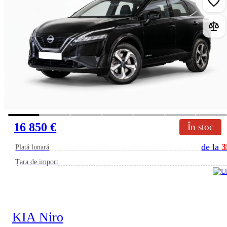
16 850 €
În stoc
de la
3
Plată lunară
Țara de import
KIA Niro