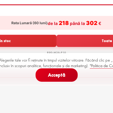
în funcție de versiune)
218
302
Rata Lunară (
60
luni)
de la
până la
€
n stoc
Toate 
R90-M26-P10
2)
Alegerile tale vor fi reținute în timpul vizitelor viitoare. Făcând clic pe
nclusiv în scopuri analitice, funcționale și de marketing).
"Politica de Co
interval fix în multe planuri)
Acceptă
162.000 km
vidente din setul foto
 amortizoare, frâne)