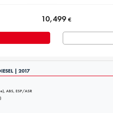
10,499
€
IESEL | 2017
une), ABS, ESP/ASR
)