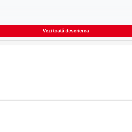
Vezi toată descrierea
fe conform setare)
argo)
versiuni)