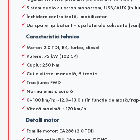
Sistem audio cu ecran monocrom, USB/AUX (în fun
Închidere centralizată, imobilizator
Uși spate tip batant + ușă laterală culisantă (van
Caracteristici tehnice
Motor: 2.0 TDI, R4, turbo, diesel
Putere: 75 kW (102 CP)
Cuplu: 250 Nm
Cutie viteze: manuală, 5 trepte
Tracțiune: FWD
Normă emisii: Euro 6
0–100 km/h: ~12.0–13.0 s (în funcție de masă/rap
Viteză maximă: ~170 km/h
Detalii motor
Familie motor: EA288 (2.0 TDI)
Configurație: R4, 16 supape, DOHC