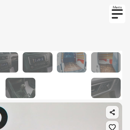
Meniu
to la comanda