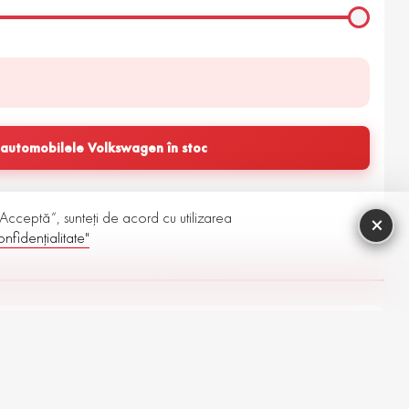
automobilele Volkswagen în stoc
 „Acceptă”, sunteți de acord cu utilizarea
×
nfidențialitate"