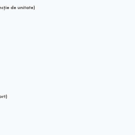
cție de unitate)
)
ort)