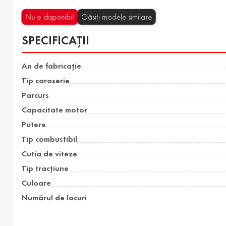
Nu e disponibil
Găsiți modele similare
SPECIFICAȚII
An de fabricație
Tip caroserie
Parcurs
Capacitate motor
Putere
Tip combustibil
Cutia de viteze
Tip tracțiune
Culoare
Numărul de locuri