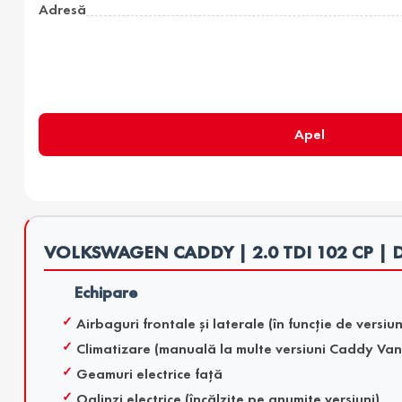
Adresă
Apel
VOLKSWAGEN CADDY | 2.0 TDI 102 CP | D
Echipare
Airbaguri frontale și laterale (în funcție de versi
Climatizare (manuală la multe versiuni Caddy Van
Geamuri electrice față
Oglinzi electrice (încălzite pe anumite versiuni)