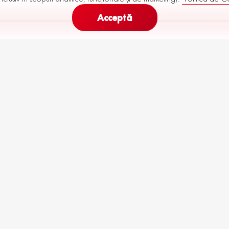
Acceptă
322
444
Rata Lunară (
60
luni)
de la
până la
€
în stoc
Toate
R92-M29-P10