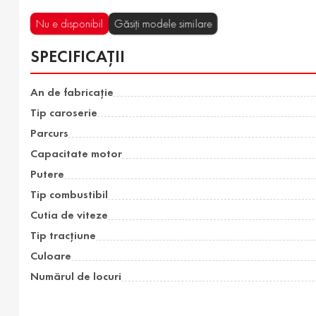
Nu e disponibil
Găsiți modele similare
SPECIFICAȚII
An de fabricație
Tip caroserie
Parcurs
Capacitate motor
Putere
Tip combustibil
Cutia de viteze
Tip tracțiune
Culoare
Numărul de locuri