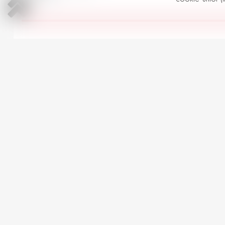
Toate Mitsubishi Seria Outlander 
AUTOMOBILE LA PREȚ SIMILAR
Ford Kuga
3
2018 | Benzină | 1500 cm
Automată | 64,000 km