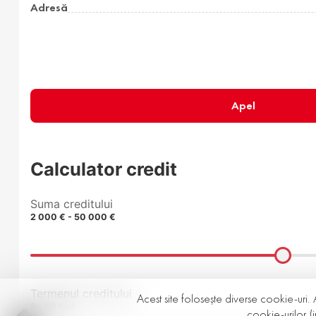
Adresă
Apel
Calculator credit
Suma creditului
2 000 € - 50 000 €
Termenul creditului
Acest site folosește diverse cookie-uri. 
6 - 60 luni
cookie-urilor (i