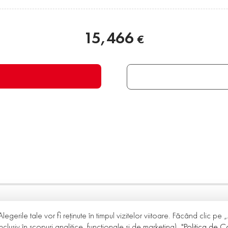
15,466
€
Alegerile tale vor fi reținute în timpul vizitelor viitoare. Făcând clic pe
nclusiv în scopuri analitice, funcționale și de marketing).
"Politica de Co