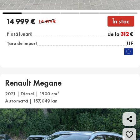
14 999 €
În stoc
16 499
€
de la
312
€
Plată lunară
UE
Țara de import
Renault Megane
2021 | Diesel | 1500 cm
3
Automată | 157,049 km