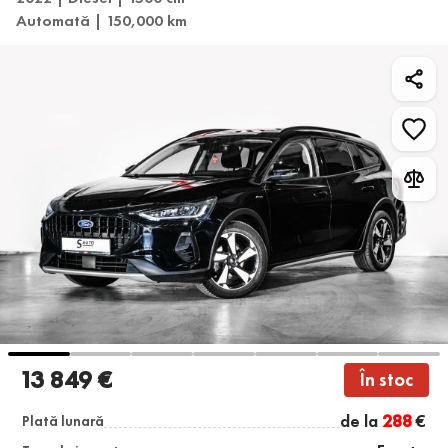
Automată | 150,000 km
13 849 €
În stoc
de la
288
€
Plată lunară