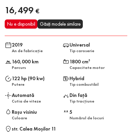
16,499
€
Nu e disponibil
Găsiți modele similare
2019
Universal
An de fabricație
Tip caroserie
160,000 km
1800 cm
3
Parcurs
Capacitate motor
122 hp (90 kw)
Hybrid
Putere
Tip combustibil
Automată
Din față
Cutia de viteze
Tip tracțiune
Roșu visiniu
5
Culoare
Numărul de locuri
str. Calea Moşilor 11