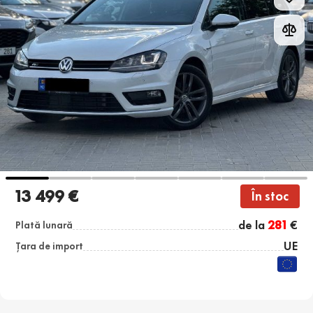
13 499 €
În stoc
de la
281
€
Plată lunară
UE
Țara de import