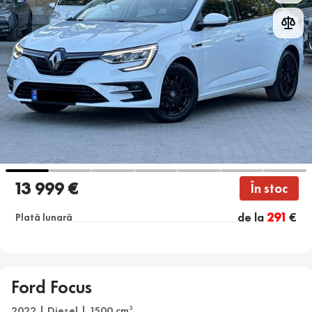
13 999 €
În stoc
de la
291
€
Plată lunară
Ford Focus
2022 | Diesel | 1500 cm
3