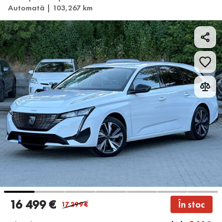
Automată | 103,267 km
16 499 €
În stoc
17 299
€