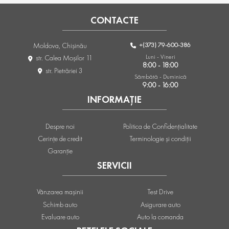
CONTACTE
+(373) 79-600-386
Moldova, Chişinău
Luni - Vineri
str. Calea Moşilor 11
8:00 - 18:00
str. Pietrăriei 3
Sâmbătă - Duminică
9:00 - 16:00
INFORMAȚIE
Despre noi
Politica de Confidențialitate
Cerințe de credit
Terminologie și condiții
Garanție
SERVICII
Vânzarea mașinii
Test Drive
Schimb auto
Asigurare auto
Evaluare auto
Auto la comanda