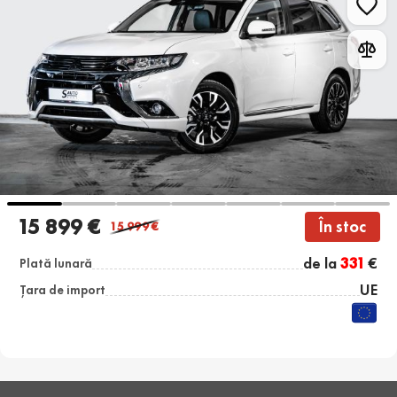
15 899 €
În stoc
15 999
€
de la
331
€
Plată lunară
UE
Țara de import