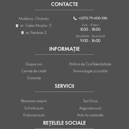
CONTACTE
+(373) 79-600-386
Moldova, Chişinău
Luni - Vineri
str. Calea Moşilor 11
8:00 - 18:00
str. Pietrăriei 3
Sâmbătă - Duminică
9:00 - 16:00
INFORMAȚIE
Despre noi
Politica de Confidențialitate
Cerințe de credit
Terminologie și condiții
Garanție
SERVICII
Vânzarea mașinii
Test Drive
Schimb auto
Asigurare auto
Evaluare auto
Auto la comanda
REȚELELE SOCIALE