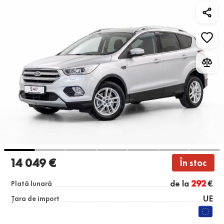
14 049 €
În stoc
de la
292
€
Plată lunară
UE
Țara de import