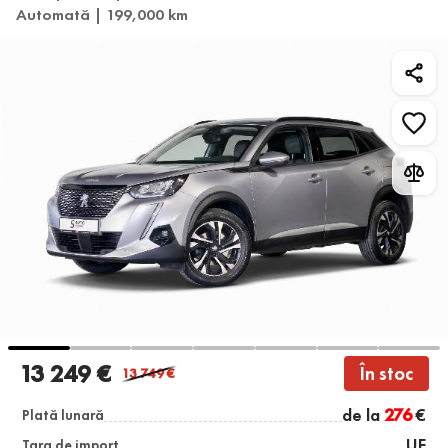
Automată | 199,000 km
13 249 €
În stoc
13 749
€
de la
276
€
Plată lunară
UE
Țara de import