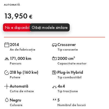
AUTOMATĂ
13,950
€
Nu e disponibil
Găsiți modele similare
2014
Crossover
An de fabricație
Tip caroserie
171,000 km
2000 cm
3
Parcurs
Capacitate motor
218 hp (160 kw)
Plug-in Hybrid
Putere
Tip combustibil
Automată
4x4
Cutia de viteze
Tip tracțiune
Negru
5
Culoare
Numărul de locuri