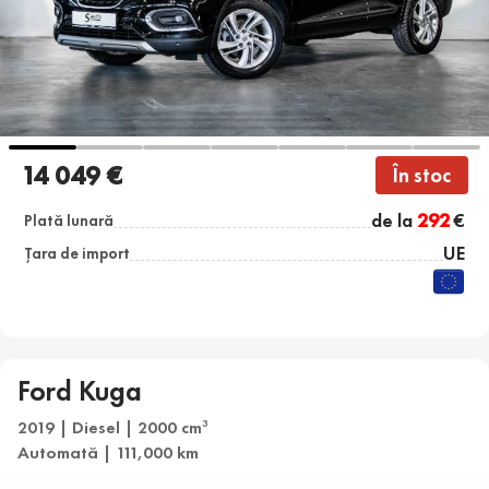
14 049 €
În stoc
de la
292
€
Plată lunară
UE
Țara de import
Ford Kuga
2019 | Diesel | 2000 cm
3
Automată | 111,000 km