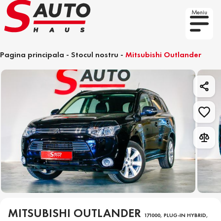
Meniu
Pagina principala
-
Stocul nostru
-
Mitsubishi Outlander
MITSUBISHI OUTLANDER
171000, PLUG-IN HYBRID,