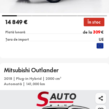
14 849 €
În stoc
de la
309
€
Plată lunară
UE
Țara de import
Mitsubishi Outlander
2018 | Plug-in Hybrid | 2000 cm
3
Automată | 141,000 km