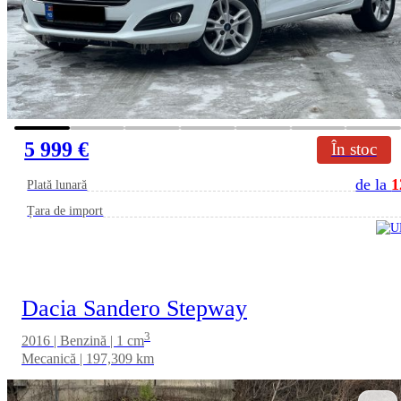
5 999 €
În stoc
de la
1
Plată lunară
Țara de import
Dacia Sandero Stepway
3
2016 | Benzină | 1 cm
Mecanică | 197,309 km