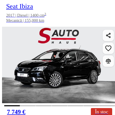
Seat Ibiza
3
2017 | Diesel | 1400 cm
Mecanică | 155,000 km
7 749 €
În stoc