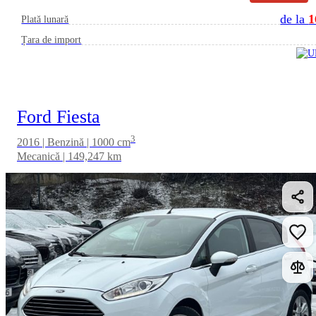
de la
1
Plată lunară
Țara de import
Ford Fiesta
3
2016 | Benzină | 1000 cm
Mecanică | 149,247 km