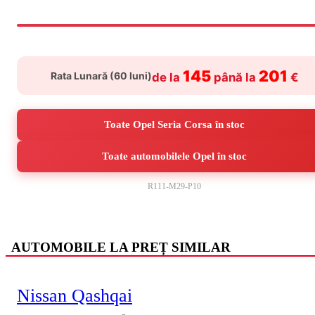
145
201
Rata Lunară (
60
luni)
de la
până la
€
Toate Opel Seria Corsa în stoc
Toate automobilele Opel în stoc
R111-M29-P10
AUTOMOBILE LA PREȚ SIMILAR
Nissan Qashqai