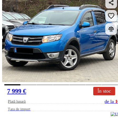
7 999 €
În stoc
de la
1
Plată lunară
Țara de import