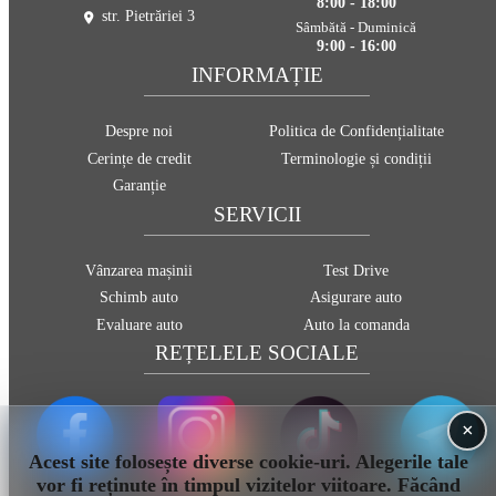
8:00 - 18:00
str. Pietrăriei 3
Sâmbătă - Duminică
9:00 - 16:00
INFORMAȚIE
Despre noi
Politica de Confidențialitate
Cerințe de credit
Terminologie și condiții
Garanție
SERVICII
Vânzarea mașinii
Test Drive
Schimb auto
Asigurare auto
Evaluare auto
Auto la comanda
REȚELELE SOCIALE
×
Acest site folosește diverse cookie-uri. Alegerile tale
vor fi reținute în timpul vizitelor viitoare. Făcând