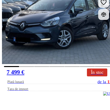
7 499 €
În stoc
de la
1
Plată lunară
Țara de import