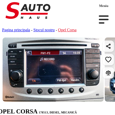
Meniu
Pagina principala
-
Stocul nostru
-
Opel Corsa
OPEL CORSA
178513, DIESEL, MECANICĂ