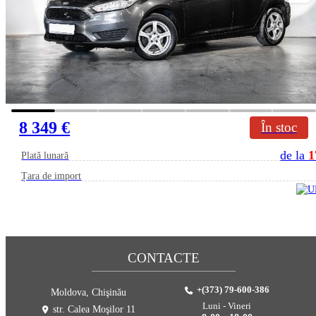
8 349 €
În stoc
de la
1
Plată lunară
Țara de import
CONTACTE
+(373) 79-600-386
Moldova, Chişinău
Luni - Vineri
str. Calea Moşilor 11