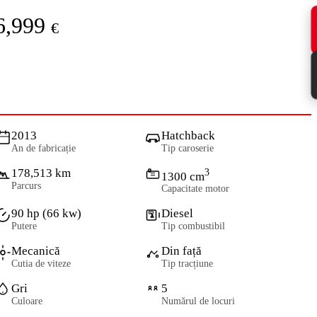
6,999
€
2013
Hatchback
An de fabricație
Tip caroserie
178,513 km
3
1300 cm
Parcurs
Capacitate motor
90 hp (66 kw)
Diesel
Putere
Tip combustibil
Mecanică
Din față
Cutia de viteze
Tip tracțiune
Gri
5
Culoare
Numărul de locuri