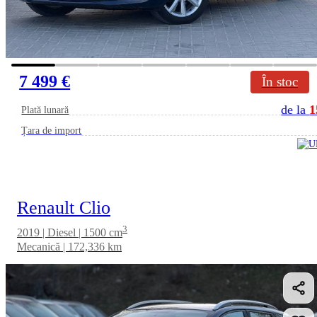
7 499 €
În stoc
de la
1
Plată lunară
Țara de import
Renault Clio
3
2019 | Diesel | 1500 cm
Mecanică | 172,336 km