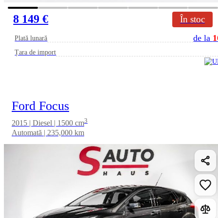
8 149 €
În stoc
de la
1
Plată lunară
Țara de import
Ford Focus
3
2015 | Diesel | 1500 cm
Automată | 235,000 km