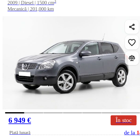
3
2009 | Diesel | 1500 cm
Mecanică | 201,000 km
6 949 €
În stoc
de la
1
Plată lunară