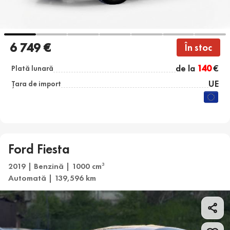
6 749 €
În stoc
de la
140
€
Plată lunară
UE
Țara de import
Ford Fiesta
2019 | Benzină | 1000 cm
3
Automată | 139,596 km