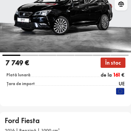
7 749 €
În stoc
de la
161
€
Plată lunară
UE
Țara de import
Ford Fiesta
2016 | Benzină | 1000 cm
3