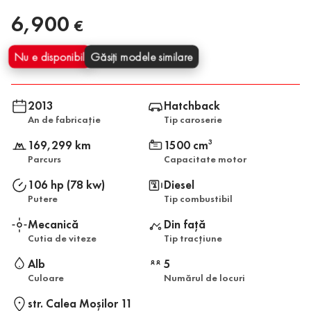
6,900
€
Nu e disponibil
Găsiți modele similare
2013
Hatchback
An de fabricație
Tip caroserie
169,299 km
1500 cm
3
Parcurs
Capacitate motor
106 hp (78 kw)
Diesel
Putere
Tip combustibil
Mecanică
Din față
Cutia de viteze
Tip tracțiune
Alb
5
Culoare
Numărul de locuri
str. Calea Moşilor 11