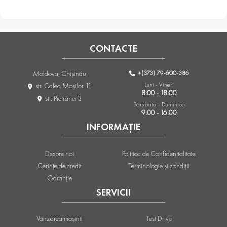
CONTACTE
+(373) 79-600-386
Moldova, Chişinău
Luni - Vineri
str. Calea Moşilor 11
8:00 - 18:00
str. Pietrăriei 3
Sâmbătă - Duminică
9:00 - 16:00
INFORMAȚIE
Despre noi
Politica de Confidențialitate
Cerințe de credit
Terminologie și condiții
Garanție
SERVICII
Vânzarea mașinii
Test Drive