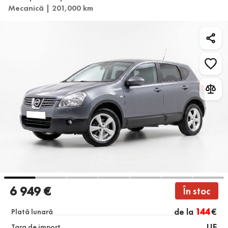
Mecanică | 201,000 km
6 949 €
În stoc
de la
144
€
Plată lunară
UE
Țara de import