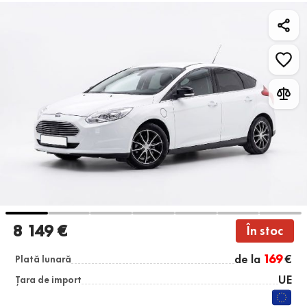
8 149 €
În stoc
de la
169
€
Plată lunară
UE
Țara de import